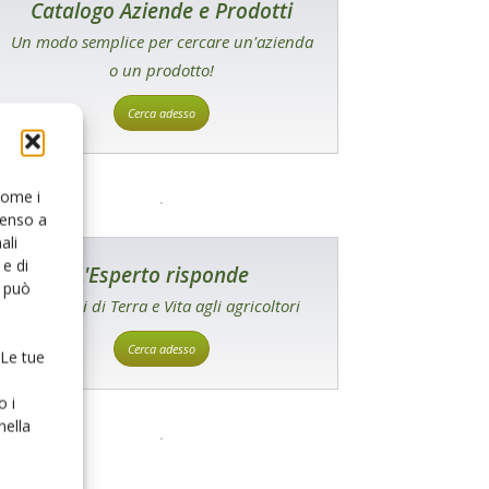
Catalogo Aziende e Prodotti
Un modo semplice per cercare un'azienda
o un prodotto!
Cerca adesso
 come i
senso a
ali
e di
L'Esperto risponde
o può
I consigli di Terra e Vita agli agricoltori
Cerca adesso
 Le tue
o i
nella