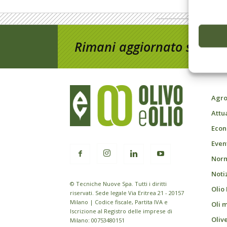
Rimani aggiornato sul mon
Agro
Attu
Econ
Event
Norm
Noti
© Tecniche Nuove Spa. Tutti i diritti
Olio
riservati. Sede legale Via Eritrea 21 - 20157
Milano | Codice fiscale, Partita IVA e
Oli 
Iscrizione al Registro delle imprese di
Oliv
Milano: 00753480151