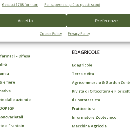
Gestisci 1768 fornitori
Per saperne di più su questi scopi
Accetta
Preferenze
do dell’agricoltura
Cookie Policy
Privacy Policy
EDAGRICOLE
farmaci – Difesa
alità
Edagricole
omia
Terra e Vita
i e fiere
Agricommercio & Garden Cent
ativa
Rivista di Orticoltura e Floricol
zie dalle aziende
Il Contoterzista
 DOP IGP
Frutticoltura
monovarietali
Informatore Zootecnico
eto e Frantoio
Macchine Agricole