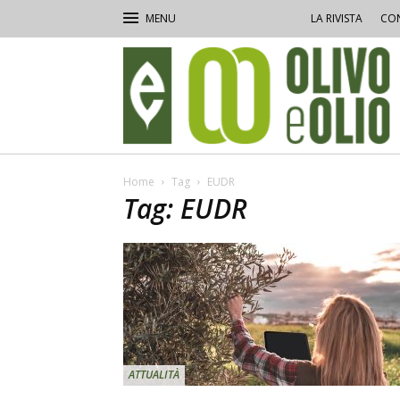
LA RIVISTA
CON
Olivo
e
Olio
Home
Tag
EUDR
Tag: EUDR
ATTUALITÀ