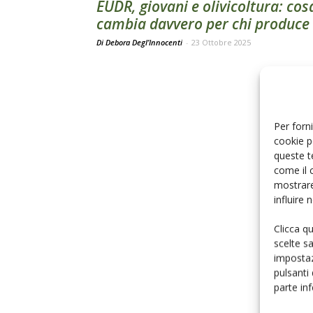
EUDR, giovani e olivicoltura: cos
cambia davvero per chi produce
Di Debora Degl’Innocenti
-
23 Ottobre 2025
Per forni
cookie p
queste t
come il 
mostrare
influire
Clicca q
scelte s
impostaz
pulsanti
parte in