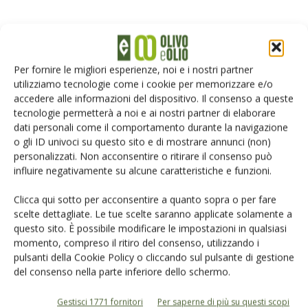
Per fornire le migliori esperienze, noi e i nostri partner
utilizziamo tecnologie come i cookie per memorizzare e/o
OLIO DOP IGP
20 Maggio 2025
accedere alle informazioni del dispositivo. Il consenso a queste
Nuovo disciplinare di
tecnologie permetterà a noi e ai nostri partner di elaborare
produzione per la Dop “Terra
dati personali come il comportamento durante la navigazione
o gli ID univoci su questo sito e di mostrare annunci (non)
d’Otranto”
personalizzati. Non acconsentire o ritirare il consenso può
Il Consorzio di tutela ne ha ottenuto l’approvazione da parte del
influire negativamente su alcune caratteristiche e funzioni.
Ministero dell’Agricoltura
Clicca qui sotto per acconsentire a quanto sopra o per fare
Di
Giuseppe Francesco Sportelli
scelte dettagliate. Le tue scelte saranno applicate solamente a
questo sito. È possibile modificare le impostazioni in qualsiasi
momento, compreso il ritiro del consenso, utilizzando i
OLIO DOP IGP
17 Aprile 2025
pulsanti della Cookie Policy o cliccando sul pulsante di gestione
del consenso nella parte inferiore dello schermo.
Green Carpet toscano: sfilano
le 61 star dell’Olio Evo Dop e...
Gestisci 1771 fornitori
Per saperne di più su questi scopi