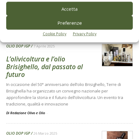
Una produzione da record, una biodiversità che emoziona, una
Accetta
nuova stagione per l’oro verde di Toscana. Ecco come la Selezione
2025 ha acceso i riflettori sulle eccellenze olivicole regionali
Preferenze
Di Debora Degl’Innocenti
-
Cookie Policy
Privacy Policy
OLIO DOP IGP
7 Aprile 2025
L’olivicoltura e l’olio
Brisighello, dal passato al
futuro
In occasione del 50° anniversario dell’olio Brisighello, Terre di
Brisighella ha organizzato un convegno nazionale per
approfondire la storia e il futuro dell’olivicoltura. Un evento tra
tradizione, qualità e innovazione
Di Redazione Olivo e Olio
-
OLIO DOP IGP
26 Marzo 2025