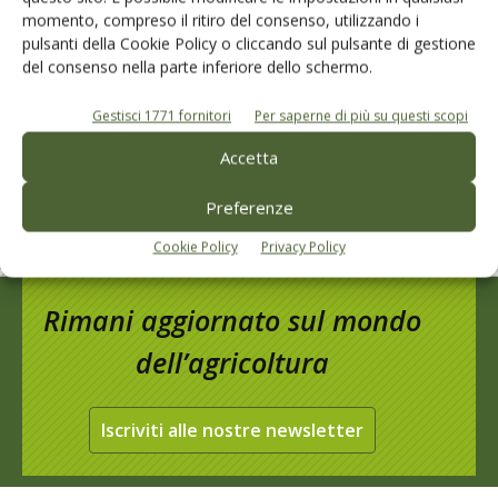
momento, compreso il ritiro del consenso, utilizzando i
I consigli di Terra e Vita agli agricoltori
pulsanti della Cookie Policy o cliccando sul pulsante di gestione
del consenso nella parte inferiore dello schermo.
Cerca adesso
Gestisci 1771 fornitori
Per saperne di più su questi scopi
Accetta
Preferenze
Cookie Policy
Privacy Policy
Rimani aggiornato sul mondo
dell’agricoltura
Iscriviti alle nostre newsletter