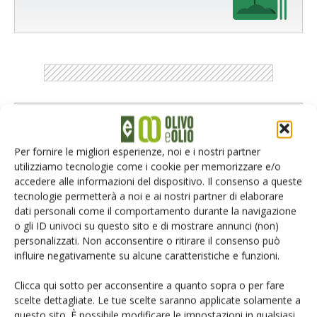
Catalogo Aziende e Prodotti
Un modo semplice per cercare un'azienda o un
Per fornire le migliori esperienze, noi e i nostri partner
prodotto!
utilizziamo tecnologie come i cookie per memorizzare e/o
accedere alle informazioni del dispositivo. Il consenso a queste
Cerca adesso
tecnologie permetterà a noi e ai nostri partner di elaborare
dati personali come il comportamento durante la navigazione
o gli ID univoci su questo sito e di mostrare annunci (non)
personalizzati. Non acconsentire o ritirare il consenso può
influire negativamente su alcune caratteristiche e funzioni.
Clicca qui sotto per acconsentire a quanto sopra o per fare
scelte dettagliate. Le tue scelte saranno applicate solamente a
L'Esperto risponde
questo sito. È possibile modificare le impostazioni in qualsiasi