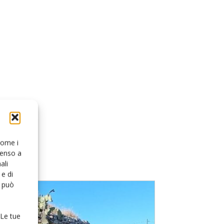
 come i
senso a
ali
e di
o può
 Le tue