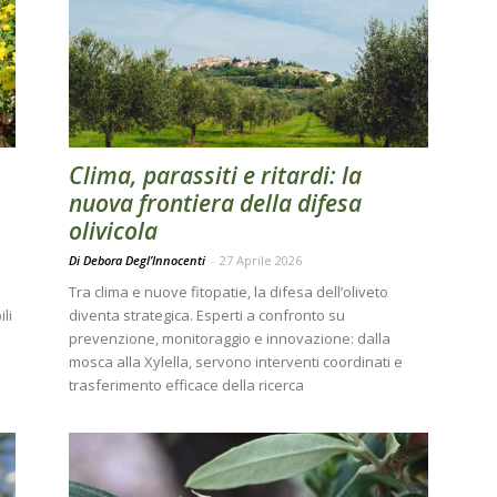
Clima, parassiti e ritardi: la
nuova frontiera della difesa
olivicola
Di Debora Degl’Innocenti
-
27 Aprile 2026
Tra clima e nuove fitopatie, la difesa dell’oliveto
li
diventa strategica. Esperti a confronto su
prevenzione, monitoraggio e innovazione: dalla
mosca alla Xylella, servono interventi coordinati e
trasferimento efficace della ricerca