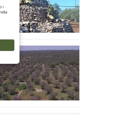
o i
nella