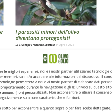
le
I parassiti minori dell’olivo
diventano protagonisti
Di
Giuseppe Francesco Sportelli
14 Aprile 2026
Cecidomia dell’olivo, liotripide, margaronia, oziorrinco
re
e acari al centro di un incontro tecnico sui nuovi
problemi fitosanitari dell’olivicoltura organizzato a
Bari dall’Arptra
re le migliori esperienze, noi e i nostri partner utilizziamo tecnologie
er memorizzare e/o accedere alle informazioni del dispositivo. Il con
ecnologie permetterà a noi e ai nostri partner di elaborare dati person
comportamento durante la navigazione o gli ID univoci su questo sito 
 annunci (non) personalizzati. Non acconsentire o ritirare il consens
 negativamente su alcune caratteristiche e funzioni.
per il monitoraggio della mosca
ui sotto per acconsentire a quanto sopra o per fare scelte dettagliate.