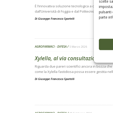
scelte s
È l’innovativa soluzione tecnologica a cui ha lavora
impostaz
dall’Università di Foggia e dal Politecnico di Bari in
pulsanti
parte in
Di
Giuseppe Francesco Sportelli
AGROFARMACI - DIFESA
5 Marzo 2026
Xylella, al via consultazione pubb
Riguarda due pareri scientifici ancora in bozza che
come la Xylella fastidiosa possa essere gestita ne
Di
Giuseppe Francesco Sportelli