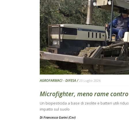
AGROFARMACI - DIFESA
23 Luglio 2026
Microfighter, meno rame contro
Un biopesticida a base di zeolite e batteri utili ridu
impatto sul suolo
Di Francesca Gorini (Cnr)
-