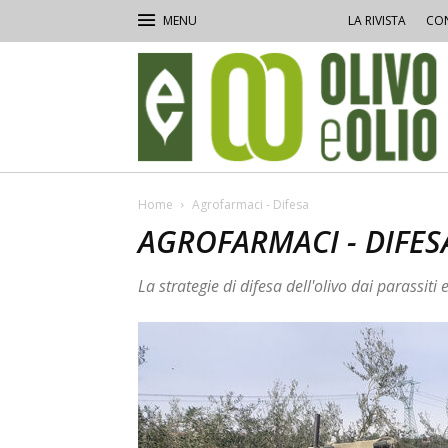
LA RIVISTA
CON
Olivo
e
Olio
Home
Agrofarmaci - Difesa
AGROFARMACI - DIFES
La strategie di difesa dell'olivo dai parassi