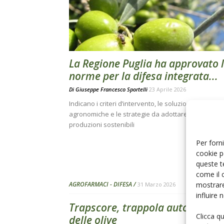
La Regione Puglia ha approvato 
norme per la difesa integrata...
Di
Giuseppe Francesco Sportelli
23 Aprile 2026
Indicano i criteri d’intervento, le soluzioni
agronomiche e le strategie da adottare per ottene
produzioni sostenibili
Per forni
cookie p
queste t
come il 
mostrare
AGROFARMACI - DIFESA
31 Marzo 2026
influire
Trapscore, trappola automatica 
Clicca q
delle olive