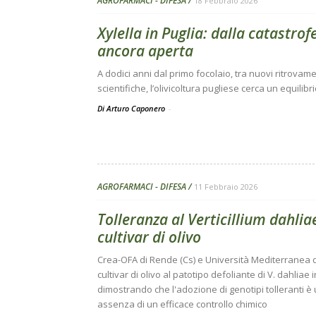
AGROFARMACI - DIFESA
18 Febbraio 2026
Xylella in Puglia: dalla catastro
ancora aperta
A dodici anni dal primo focolaio, tra nuovi ritrovame
scientifiche, l’olivicoltura pugliese cerca un equilib
Di Arturo Caponero
-
AGROFARMACI - DIFESA
11 Febbraio 2026
Tolleranza al Verticillium dahli
cultivar di olivo
Crea-OFA di Rende (Cs) e Università Mediterranea d
cultivar di olivo al patotipo defoliante di V. dahliae 
dimostrando che l'adozione di genotipi tolleranti è u
assenza di un efficace controllo chimico