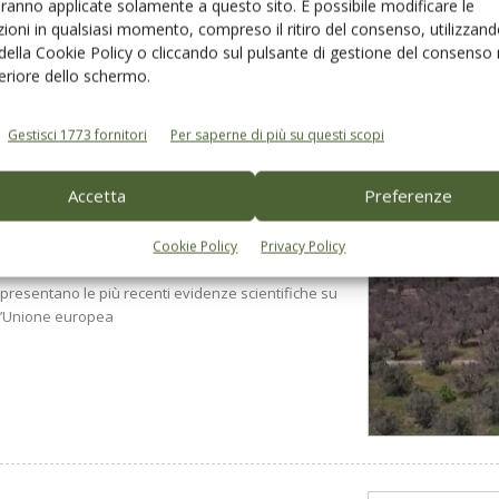
aranno applicate solamente a questo sito. È possibile modificare le
to l’omonimo progetto pilota sviluppato in Puglia
ioni in qualsiasi momento, compreso il ritiro del consenso, utilizzand
 collaborazione con altri partner
 della Cookie Policy o cliccando sul pulsante di gestione del consenso 
feriore dello schermo.
Gestisci 1773 fornitori
Per saperne di più su questi scopi
Accetta
Preferenze
Cookie Policy
Privacy Policy
lica di Efsa
 presentano le più recenti evidenze scientifiche su
ll’Unione europea