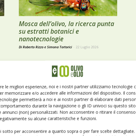
Mosca dell’olivo, la ricerca punta
su estratti botanici e
nanotecnologie
Di Roberto Rizzo e Simona Tortorici
-
22 Luglio 2026
re le migliori esperienze, noi e i nostri partner utilizziamo tecnologie
er memorizzare e/o accedere alle informazioni del dispositivo. Il con
ecnologie permetterà a noi e ai nostri partner di elaborare dati person
comportamento durante la navigazione o gli ID univoci su questo sito 
 annunci (non) personalizzati. Non acconsentire o ritirare il consens
 negativamente su alcune caratteristiche e funzioni.
EVENTI E FIERE
OOWC, Lisbona capitale mondiale
ui sotto per acconsentire a quanto sopra o per fare scelte dettagliate.