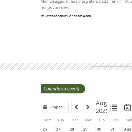
Monitoraggio, difesa integrata e trattamenti mirati 
nei giovani oliveti
Di
Giuliano Stimilli
e
Sandro Nardi
Calendario eventi
August
View
View
Jump to…
2026
Even
Type
List
Dom
Lun
Mar
Mer
Gio
Ven
Sa
Tabs
26
27
28
29
30
31
Aug