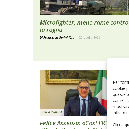
Microfighter, meno rame contro
la rogna
Di Francesca Gorini (Cnr)
-
23 Luglio 2026
Per forni
cookie p
queste t
come il 
mostrare
influire
PERSONAGGI
Felice Assenza: «Così l’ICQRF
Clicca q