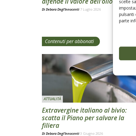
difende il valore dell’olio italian
scelte s
impostaz
Di
Debora Degl’Innocenti
7 Luglio 2026
pulsanti
parte in
Contenuti per abbonati
ATTUALITÀ
Extravergine italiano al bivio:
scatta il Piano per salvare la
filiera
Di
Debora Degl’Innocenti
3 Giugno 2026