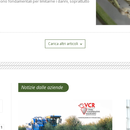
sono fondamentali per limitarne i danni, soprattutto
Carica altri articoli
Notizie dalle aziende
View
ts
Events
Calendar
b
 1