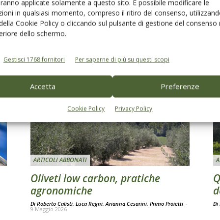
o»
dell’olio: al via il Congresso che
aranno applicate solamente a questo sito. È possibile modificare le
ridisegna il futuro dell’olivicoltura
ioni in qualsiasi momento, compreso il ritiro del consenso, utilizzand
 della Cookie Policy o cliccando sul pulsante di gestione del consenso 
Di
Debora Degl’Innocenti
3 Luglio 2026
feriore dello schermo.
Gestisci 1768 fornitori
Per saperne di più su questi scopi
Accetta
Preferenze
Cookie Policy
Privacy Policy
ARTICOLI ABBONATI
A
Oliveti low carbon, pratiche
Q
agronomiche
d
Di Roberto Calisti, Luca Regni, Arianna Cesarini, Primo Proietti
-
Di
9 Maggio 2026