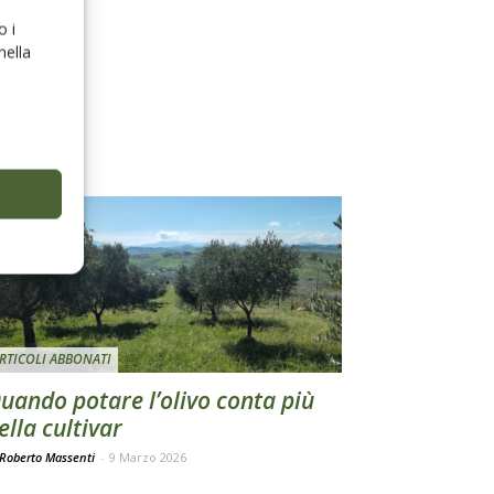
o i
nella
RTICOLI ABBONATI
uando potare l’olivo conta più
ella cultivar
 Roberto Massenti
-
9 Marzo 2026