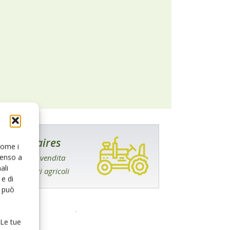
AgriAffaires
 come i
senso a
Acquisto e vendita
ali
macchinari agricoli
e di
o può
 Le tue