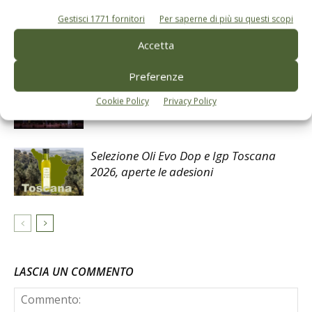
Gestisci 1771 fornitori
Per saperne di più su questi scopi
Case history della campagna olio evo
2025 in Valdelsa
Accetta
Preferenze
La Toscana dell’olio consolida il
Cookie Policy
Privacy Policy
primato delle IG a Firenze
Selezione Oli Evo Dop e Igp Toscana
2026, aperte le adesioni
LASCIA UN COMMENTO