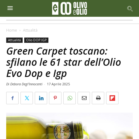
Home
Attualità
Attualità
Olio DOP IGP
Green Carpet toscano:
sfilano le 61 star dell’Olio
Evo Dop e Igp
Di Debora Degl’Innocenti
-
17 Aprile 2025