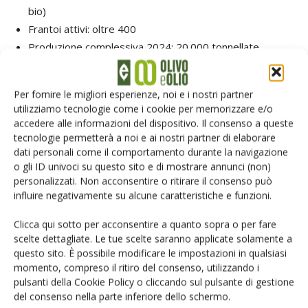
bio)
Frantoi attivi: oltre 400
Produzione complessiva 2024: 20.000 tonnellate
(+101%)
Produzione IG imbottigliata: 2.450 tonnellate (+9%)
Per fornire le migliori esperienze, noi e i nostri partner
Premi speciali: Miglior Biologico, Miglior Monocultivar,
utilizziamo tecnologie come i cookie per memorizzare e/o
Miglior Packaging
accedere alle informazioni del dispositivo. Il consenso a queste
tecnologie permetterà a noi e ai nostri partner di elaborare
dati personali come il comportamento durante la navigazione
TAG
Oli toscani
o gli ID univoci su questo sito e di mostrare annunci (non)
personalizzati. Non acconsentire o ritirare il consenso può
influire negativamente su alcune caratteristiche e funzioni.
Clicca qui sotto per acconsentire a quanto sopra o per fare
scelte dettagliate. Le tue scelte saranno applicate solamente a
Facebook
Twitter
questo sito. È possibile modificare le impostazioni in qualsiasi
momento, compreso il ritiro del consenso, utilizzando i
pulsanti della Cookie Policy o cliccando sul pulsante di gestione
Articoli correlati
del consenso nella parte inferiore dello schermo.