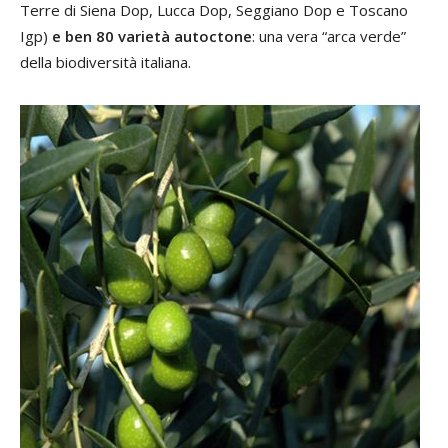
Terre di Siena Dop, Lucca Dop, Seggiano Dop e Toscano
Igp)
e ben 80 varietà autoctone
: una vera “arca verde”
della biodiversità italiana.