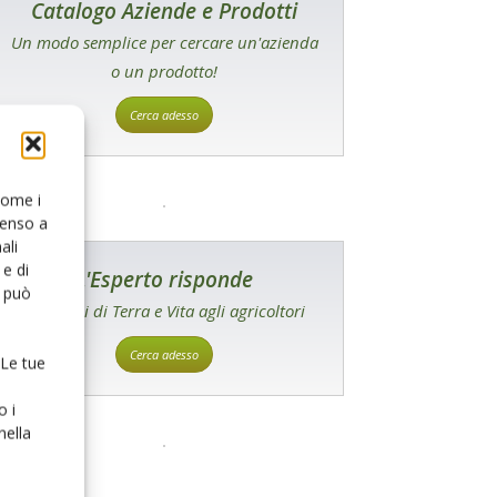
Catalogo Aziende e Prodotti
Un modo semplice per cercare un'azienda
o un prodotto!
Cerca adesso
 come i
senso a
ali
e di
L'Esperto risponde
o può
I consigli di Terra e Vita agli agricoltori
Cerca adesso
 Le tue
o i
nella