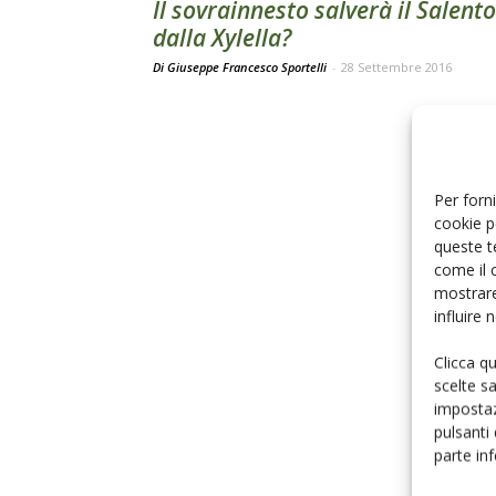
Il sovrainnesto salverà il Salento
dalla Xylella?
Di Giuseppe Francesco Sportelli
-
28 Settembre 2016
Per forni
cookie p
queste t
come il 
mostrare
influire
Clicca q
scelte s
impostaz
pulsanti
parte in