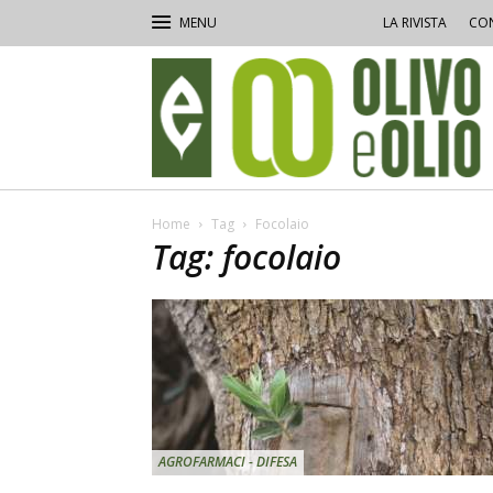
LA RIVISTA
CON
Olivo
e
Olio
Home
Tag
Focolaio
Tag: focolaio
AGROFARMACI - DIFESA