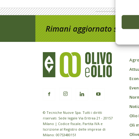
Rimani aggiornato sul mon
Agro
Attu
Econ
Event
Norm
Noti
© Tecniche Nuove Spa. Tutti i diritti
Olio
riservati. Sede legale Via Eritrea 21 - 20157
Milano | Codice fiscale, Partita IVA e
Oli 
Iscrizione al Registro delle imprese di
Oliv
Milano: 00753480151