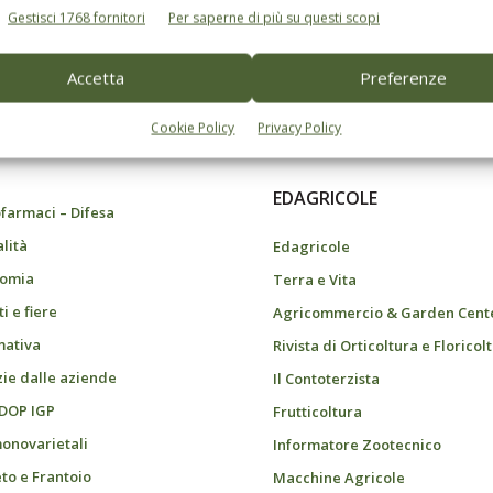
Gestisci 1768 fornitori
Per saperne di più su questi scopi
Accetta
Preferenze
do dell’agricoltura
Cookie Policy
Privacy Policy
EDAGRICOLE
farmaci – Difesa
alità
Edagricole
omia
Terra e Vita
i e fiere
Agricommercio & Garden Cent
ativa
Rivista di Orticoltura e Floricol
zie dalle aziende
Il Contoterzista
 DOP IGP
Frutticoltura
monovarietali
Informatore Zootecnico
eto e Frantoio
Macchine Agricole