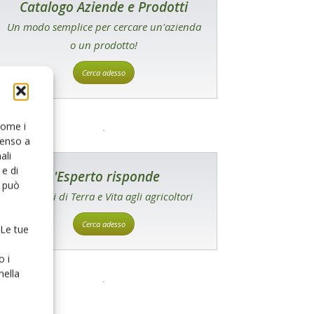
Catalogo Aziende e Prodotti
Un modo semplice per cercare un'azienda
o un prodotto!
Cerca adesso
 come i
senso a
ali
e di
L'Esperto risponde
o può
I consigli di Terra e Vita agli agricoltori
Cerca adesso
 Le tue
o i
nella