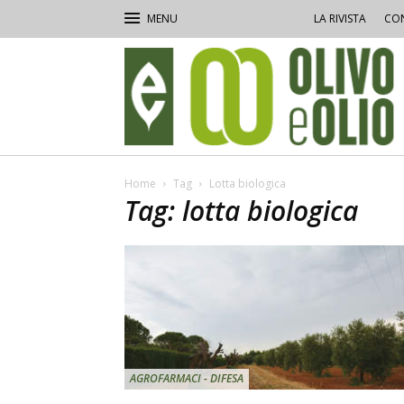
LA RIVISTA
CON
Olivo
e
Olio
Home
Tag
Lotta biologica
Tag: lotta biologica
AGROFARMACI - DIFESA