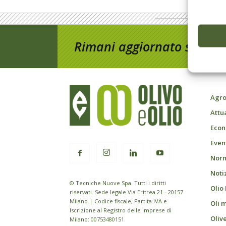
Rimani aggiornato sul mon
Agro
Attu
Econ
Event
Norm
Noti
© Tecniche Nuove Spa. Tutti i diritti
Olio
riservati. Sede legale Via Eritrea 21 - 20157
Milano | Codice fiscale, Partita IVA e
Oli 
Iscrizione al Registro delle imprese di
Oliv
Milano: 00753480151