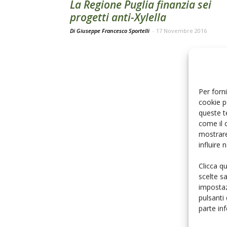
La Regione Puglia finanzia sei
progetti anti-Xylella
Di Giuseppe Francesco Sportelli
-
17 Novembre 2016
Per forni
cookie p
queste t
come il 
mostrare
influire
Clicca q
scelte s
impostaz
pulsanti
parte in