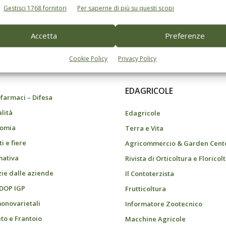
Gestisci 1768 fornitori
Per saperne di più su questi scopi
Accetta
Preferenze
do dell’agricoltura
Cookie Policy
Privacy Policy
EDAGRICOLE
farmaci – Difesa
alità
Edagricole
omia
Terra e Vita
i e fiere
Agricommercio & Garden Cent
ativa
Rivista di Orticoltura e Floricol
zie dalle aziende
Il Contoterzista
 DOP IGP
Frutticoltura
monovarietali
Informatore Zootecnico
eto e Frantoio
Macchine Agricole