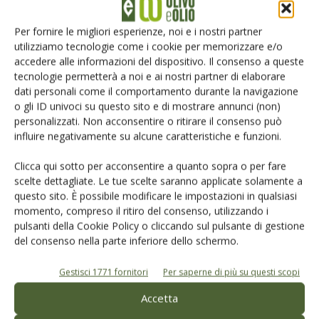
Iscriviti alle nostre newsletter
Per fornire le migliori esperienze, noi e i nostri partner
utilizziamo tecnologie come i cookie per memorizzare e/o
accedere alle informazioni del dispositivo. Il consenso a queste
tecnologie permetterà a noi e ai nostri partner di elaborare
dati personali come il comportamento durante la navigazione
o gli ID univoci su questo sito e di mostrare annunci (non)
personalizzati. Non acconsentire o ritirare il consenso può
influire negativamente su alcune caratteristiche e funzioni.
Clicca qui sotto per acconsentire a quanto sopra o per fare
scelte dettagliate. Le tue scelte saranno applicate solamente a
questo sito. È possibile modificare le impostazioni in qualsiasi
momento, compreso il ritiro del consenso, utilizzando i
pulsanti della Cookie Policy o cliccando sul pulsante di gestione
del consenso nella parte inferiore dello schermo.
© Tecniche Nuove Spa. Tutti i diritti riservati. Sede legale Via Eritrea 21 -
20157 Milano | Codice fiscale, Partita IVA e Iscrizione al Registro delle
imprese di Milano: 00753480151
Gestisci 1771 fornitori
Per saperne di più su questi scopi
Registrazione Tribunale di Milano n. 69 del 05/03/2014. Precedentemente
registrata presso il tribunale di Bologna n. 6776 del 04/03/1998
Accetta
ROC "Poste italiane Spa - sped. A.P. - DL 353/2003 conv. L. 46/2004, art. 1c.1: