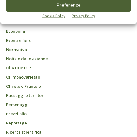
DCB Milano" Roc n. 24344 del 11 marzo 2014
Preferenze
Agrofarmaci – Difesa
Cookie Policy
Privacy Policy
Attualità
Economia
Eventi e fiere
Normativa
Notizie dalle aziende
Olio DOP IGP
Oli monovarietali
Oliveto e Frantoio
Paesaggi e territori
Personaggi
Prezzi olio
Reportage
Ricerca scientifica