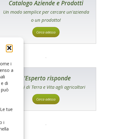
Catalogo Aziende e Prodotti
Un modo semplice per cercare un'azienda
o un prodotto!
Cerca adesso
 come i
senso a
ali
L'Esperto risponde
e di
I consigli di Terra e Vita agli agricoltori
o può
Cerca adesso
 Le tue
o i
nella