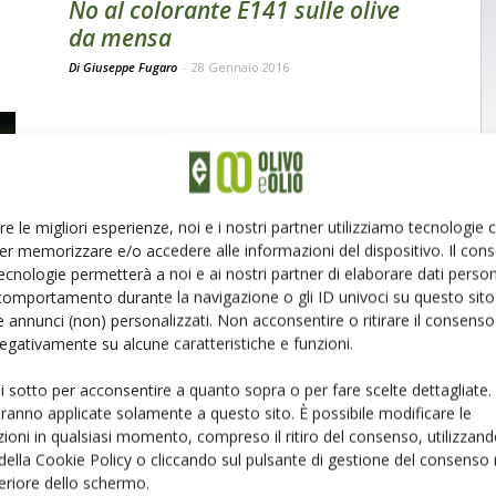
No al colorante E141 sulle olive
da mensa
Di Giuseppe Fugaro
-
28 Gennaio 2016
re le migliori esperienze, noi e i nostri partner utilizziamo tecnologie
er memorizzare e/o accedere alle informazioni del dispositivo. Il con
ecnologie permetterà a noi e ai nostri partner di elaborare dati person
comportamento durante la navigazione o gli ID univoci su questo sito 
 annunci (non) personalizzati. Non acconsentire o ritirare il consens
 negativamente su alcune caratteristiche e funzioni.
ui sotto per acconsentire a quanto sopra o per fare scelte dettagliate.
aranno applicate solamente a questo sito. È possibile modificare le
ioni in qualsiasi momento, compreso il ritiro del consenso, utilizzand
 della Cookie Policy o cliccando sul pulsante di gestione del consenso 
Pagina 4 di 4
feriore dello schermo.