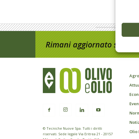
Rimani aggiornato sul mon
Agro
Attu
Econ
Event
Norm
Noti
© Tecniche Nuove Spa. Tutti i diritti
Olio
riservati. Sede legale Via Eritrea 21 - 20157