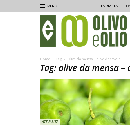
LA RIVISTA
CON
Olivo
e
Olio
Home
Tag
Olive da mensa – olive da tavola
Tag: olive da mensa – 
ATTUALITÀ