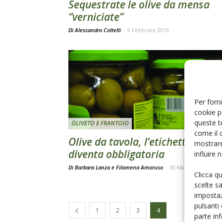
Sequestrate le olive da mensa
“verniciate”
Di Alessandro Coltelli
-
9 Febbraio 2016
Per forni
cookie p
queste t
OLIVETO E FRANTOIO
come il 
Olive da tavola, l’etichetta
mostrare
diventa obbligatoria
influire
Di Barbara Lanza e Filomena Amoruso
-
30 Marzo 2015
Clicca q
scelte s
impostaz
pulsanti
1
2
3
4
parte in