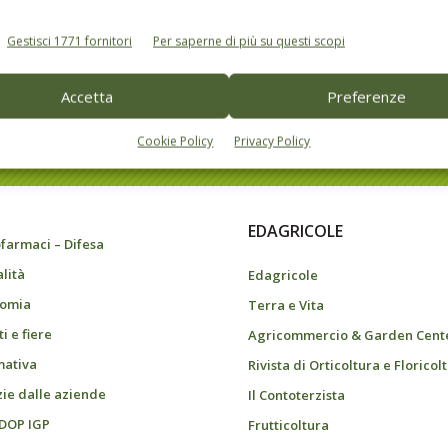
Gestisci 1771 fornitori
Per saperne di più su questi scopi
Accetta
Preferenze
do dell’agricoltura
Cookie Policy
Privacy Policy
EDAGRICOLE
farmaci – Difesa
alità
Edagricole
omia
Terra e Vita
i e fiere
Agricommercio & Garden Cent
ativa
Rivista di Orticoltura e Floricol
zie dalle aziende
Il Contoterzista
 DOP IGP
Frutticoltura