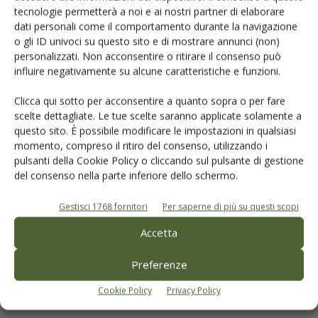
tecnologie permetterà a noi e ai nostri partner di elaborare
dati personali come il comportamento durante la navigazione
o gli ID univoci su questo sito e di mostrare annunci (non)
Tecniche Nuove
personalizzati. Non acconsentire o ritirare il consenso può
influire negativamente su alcune caratteristiche e funzioni.
I libri Tecniche Nuove
Clicca qui sotto per acconsentire a quanto sopra o per fare
scelte dettagliate. Le tue scelte saranno applicate solamente a
questo sito. È possibile modificare le impostazioni in qualsiasi
Disclaimer e note legali
momento, compreso il ritiro del consenso, utilizzando i
Privacy
pulsanti della Cookie Policy o cliccando sul pulsante di gestione
del consenso nella parte inferiore dello schermo.
Cookie Policy
Gestisci 1768 fornitori
Per saperne di più su questi scopi
Accetta
Preferenze
Cookie Policy
Privacy Policy