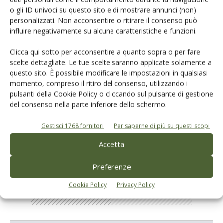
Si rinnova l’appuntamento con la manifestazione organizzata da
o gli ID univoci su questo sito e di mostrare annunci (non)
Assam-Marche, quest’anno ospitata a Fico, il parco agroalimentare
personalizzati. Non acconsentire o ritirare il consenso può
dedicato alle eccellenze e alla biodiversità
influire negativamente su alcune caratteristiche e funzioni.
Di
Barbara Alfei
Clicca qui sotto per acconsentire a quanto sopra o per fare
scelte dettagliate. Le tue scelte saranno applicate solamente a
questo sito. È possibile modificare le impostazioni in qualsiasi
momento, compreso il ritiro del consenso, utilizzando i
1
2
3
pulsanti della Cookie Policy o cliccando sul pulsante di gestione
del consenso nella parte inferiore dello schermo.
Gestisci 1768 fornitori
Per saperne di più su questi scopi
E-magazine
Tecniche, prodotti e servizi dalle aziende
Accetta
Preferenze
Cookie Policy
Privacy Policy