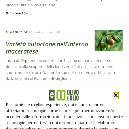
biodiversità olivicola italiana
Di
Barbara Alfei
OLIO DOP IGP
12 Settembre 2018
Varietà autoctone nell’interno
maceratese
Inizia dall’Appennino umbro-marchigiano un nuovo percorso
dedicato alla scoperta della biodiversità olivicola, tra territorio,
storia, arte e cultura. Da nord a sud dell’entroterra di Macerata,
dalla Mignola al Piantone di Mogliano
Di
Barbara Alfei
e
Giorgio Pannelli
Per fornire le migliori esperienze, noi e i nostri partner
OLI MONOVARIETALI
18 Aprile 2018
utilizziamo tecnologie come i cookie per memorizzare e/o
La Rassegna Nazionale degli
accedere alle informazioni del dispositivo. Il consenso a queste
tecnologie permetterà a noi e ai nostri partner di elaborare
Oli Monovarietali a Fico
dati personali come il comportamento durante la navigazione