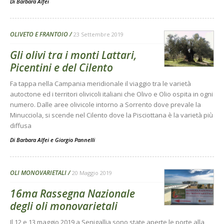
Di
Barbara Alfei
OLIVETO E FRANTOIO
23 Settembre 2019
Gli olivi tra i monti Lattari,
Picentini e del Cilento
Fa tappa nella Campania meridionale il viaggio tra le varietà
autoctone ed i territori olivicoli italiani che Olivo e Olio ospita in ogni
numero. Dalle aree olivicole intorno a Sorrento dove prevale la
Minucciola, si scende nel Cilento dove la Pisciottana è la varietà più
diffusa
Di
Barbara Alfei
e
Giorgio Pannelli
OLI MONOVARIETALI
20 Maggio 2019
16ma Rassegna Nazionale
degli oli monovarietali
Il 12 e 13 maggio 2019 a Senigallia sono state aperte le porte alla