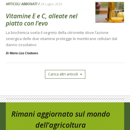
ARTICOLI ABBONATI
24 Luglio 2026
Vitamine E e C, alleate nel
piatto con l’evo
La biochimica svela il segreto della citronette dove l’azione
sinergica delle due vitamine protegge le membrane cellulari dal
danno ossidativo
Di
Maria Lisa Clodoveo
Carica altri articoli
Rimani aggiornato sul mondo
dell’agricoltura