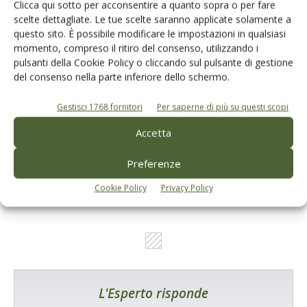
Clicca qui sotto per acconsentire a quanto sopra o per fare
scelte dettagliate. Le tue scelte saranno applicate solamente a
questo sito. È possibile modificare le impostazioni in qualsiasi
momento, compreso il ritiro del consenso, utilizzando i
pulsanti della Cookie Policy o cliccando sul pulsante di gestione
del consenso nella parte inferiore dello schermo.
Gestisci 1768 fornitori
Per saperne di più su questi scopi
Catalogo Aziende e Prodotti
Un modo semplice per cercare un'azienda o un
Accetta
prodotto!
Preferenze
Cerca adesso
Cookie Policy
Privacy Policy
L'Esperto risponde