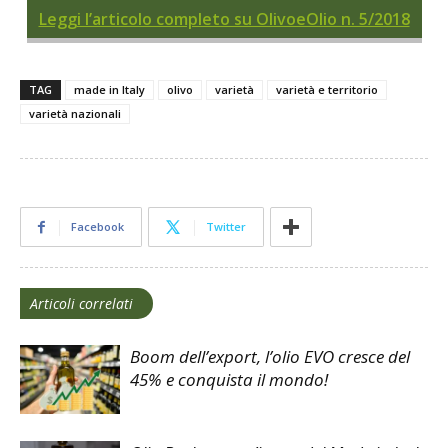
Leggi l’articolo completo su OlivoeOlio n. 5/2018
TAG
made in Italy
olivo
varietà
varietà e territorio
varietà nazionali
Facebook
Twitter
Articoli correlati
Boom dell’export, l’olio EVO cresce del
45% e conquista il mondo!