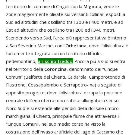
territorio del comune di Cingoli con la
Mignola
, vede le
zone maggiormente olivate sui versanti collinari esposti a
Sud ad altitudini che oscillano tra i 300 e i 400 metri, e ad
Est ad altitudini che oscillano tra i 200 ed i 340 metri.
Scendendo verso Sud, l’area più rappresentativa è intorno
a San Severino Marche, con l’
Orbetana
, dove l’olivicoltura è
fortemente integrata con un territorio difficile,
pedemontano,
a rischio freddo
. Ancora più a sud si entra
nel territorio della
Coroncina
, denominato dei “Cinque
Comuni” (Belforte del Chienti, Caldarola, Camporotondo di
Fiastrone, Cessapalombo e Serrapetro- na) a seguito di
apposito progetto, dove l’olivicoltura occupa la porzione
centrale dell’entroterra maceratese allungato in senso
Nord Sud e si estende alle pendici della dorsale umbro-
marchigiana. Il Chienti, principale fiume che attraversa i
“Cinque Comuni”, nel suo medio corso ha visto la
costruzione dell’invaso artificiale del lago di Caccamo che