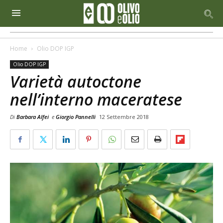
Home
Olio DOP IGP
Olio DOP IGP
Varietà autoctone
nell’interno maceratese
Di
Barbara Alfei
e
Giorgio Pannelli
12 Settembre 2018