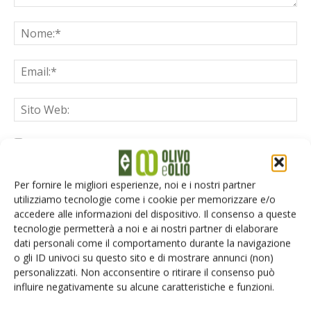
Salva il mio nome, email e sito web in questo browser per la
prossima volta che commento.
Per fornire le migliori esperienze, noi e i nostri partner
utilizziamo tecnologie come i cookie per memorizzare e/o
accedere alle informazioni del dispositivo. Il consenso a queste
tecnologie permetterà a noi e ai nostri partner di elaborare
dati personali come il comportamento durante la navigazione
o gli ID univoci su questo sito e di mostrare annunci (non)
E-magazine
personalizzati. Non acconsentire o ritirare il consenso può
influire negativamente su alcune caratteristiche e funzioni.
Tecniche, prodotti e servizi dalle aziende