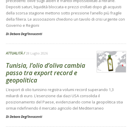
precedenti: olive sugli alberi e frantoi impossibilitati a ritirarle.
Depositi saturi, liquidità bloccata e prezzi crollati dopo gli acquisti
della scorsa stagione mettono sotto pressione l’anello più fragile
della filiera. Le associazioni chiedono un tavolo di crisi urgente con
Governo e Regioni
Di
Debora Degl’Innocenti
ATTUALITÀ
28 Luglio 2026
Tunisia, l’olio d’oliva cambia
passo tra export record e
geopolitica
L’export di olio tunisino registra volumi record superando 1,3
miliardi di euro. L’esenzione dai dazi USA consolida il
posizionamento del Paese, evidenziando come la geopolitica stia
ormai ridefinendo il mercato agricolo del Mediterraneo
Di
Debora Degl’Innocenti