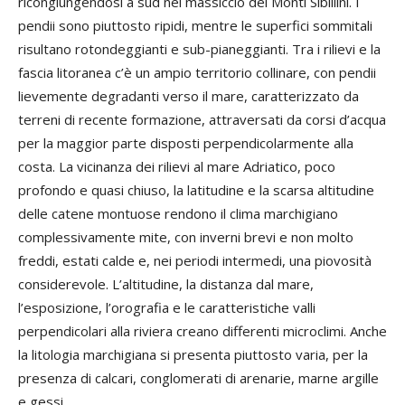
ricongiungendosi a sud nel massiccio dei Monti Sibillini. I
pendii sono piuttosto ripidi, mentre le superfici sommitali
risultano rotondeggianti e sub-pianeggianti. Tra i rilievi e la
fascia litoranea c’è un ampio territorio collinare, con pendii
lievemente degradanti verso il mare, caratterizzato da
terreni di recente formazione, attraversati da corsi d’acqua
per la maggior parte disposti perpendicolarmente alla
costa. La vicinanza dei rilievi al mare Adriatico, poco
profondo e quasi chiuso, la latitudine e la scarsa altitudine
delle catene montuose rendono il clima marchigiano
complessivamente mite, con inverni brevi e non molto
freddi, estati calde e, nei periodi intermedi, una piovosità
considerevole. L’altitudine, la distanza dal mare,
l’esposizione, l’orografia e le caratteristiche valli
perpendicolari alla riviera creano differenti microclimi. Anche
la litologia marchigiana si presenta piuttosto varia, per la
presenza di calcari, conglomerati di arenarie, marne argille
e gessi.