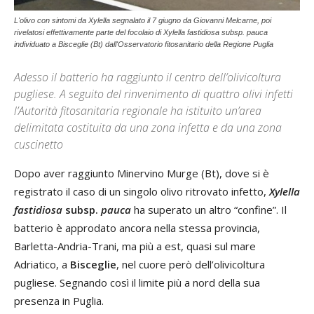
L'olivo con sintomi da Xylella segnalato il 7 giugno da Giovanni Melcarne, poi
rivelatosi effettivamente parte del focolaio di Xylella fastidiosa subsp. pauca
individuato a Bisceglie (Bt) dall'Osservatorio fitosanitario della Regione Puglia
Adesso il batterio ha raggiunto il centro dell’olivicoltura
pugliese. A seguito del rinvenimento di quattro olivi infetti
l’Autorità fitosanitaria regionale ha istituito un’area
delimitata costituita da una zona infetta e da una zona
cuscinetto
Dopo aver raggiunto Minervino Murge (Bt), dove si è
registrato il caso di un singolo olivo ritrovato infetto,
Xylella
fastidiosa
subsp.
pauca
ha superato un altro “confine”. Il
batterio è approdato ancora nella stessa provincia,
Barletta-Andria-Trani, ma più a est, quasi sul mare
Adriatico, a
Bisceglie
, nel cuore però dell’olivicoltura
pugliese. Segnando così il limite più a nord della sua
presenza in Puglia.