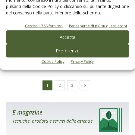
pulsanti della Cookie Policy o cliccando sul pulsante di gestione
del consenso nella parte inferiore dello schermo.
Gestisci 1768 fornitori
Per saperne di più su questi scopi
ATTUALITÀ
Accetta
Xylella, con Landa la Regione Puglia
rafforza il comitato tecnico-scientifico
Preferenze
Di
Giuseppe Francesco Sportelli
25 Febbraio 2026
Cookie Policy
Privacy Policy
1
2
3
E-magazine
Tecniche, prodotti e servizi dalle aziende