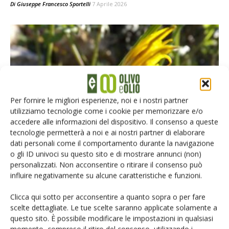
Di
Giuseppe Francesco Sportelli
7 Aprile 2026
Per fornire le migliori esperienze, noi e i nostri partner
utilizziamo tecnologie come i cookie per memorizzare e/o
ATTUALITÀ
accedere alle informazioni del dispositivo. Il consenso a queste
tecnologie permetterà a noi e ai nostri partner di elaborare
Xylella, in Puglia prescritte le misure
dati personali come il comportamento durante la navigazione
obbligatorie della lotta al vettore
o gli ID univoci su questo sito e di mostrare annunci (non)
personalizzati. Non acconsentire o ritirare il consenso può
Di
Giuseppe Francesco Sportelli
13 Marzo 2026
influire negativamente su alcune caratteristiche e funzioni.
Clicca qui sotto per acconsentire a quanto sopra o per fare
scelte dettagliate. Le tue scelte saranno applicate solamente a
questo sito. È possibile modificare le impostazioni in qualsiasi
momento, compreso il ritiro del consenso, utilizzando i