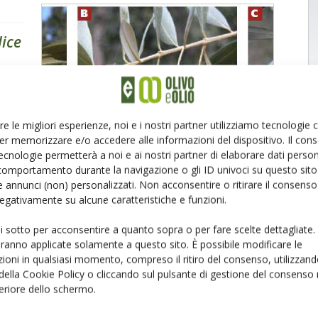
lice
er
 vie
fronto
re le migliori esperienze, noi e i nostri partner utilizziamo tecnologie
e
er memorizzare e/o accedere alle informazioni del dispositivo. Il con
ecnologie permetterà a noi e ai nostri partner di elaborare dati person
comportamento durante la navigazione o gli ID univoci su questo sito 
zo
 annunci (non) personalizzati. Non acconsentire o ritirare il consens
 negativamente su alcune caratteristiche e funzioni.
ui sotto per acconsentire a quanto sopra o per fare scelte dettagliate.
aranno applicate solamente a questo sito. È possibile modificare le
ioni in qualsiasi momento, compreso il ritiro del consenso, utilizzand
 della Cookie Policy o cliccando sul pulsante di gestione del consenso 
feriore dello schermo.