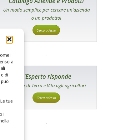
Catalogo Aziende e Prodotti
Un modo semplice per cercare un'azienda
o un prodotto!
Cerca adesso
 come i
senso a
ali
e di
L'Esperto risponde
o può
I consigli di Terra e Vita agli agricoltori
Cerca adesso
 Le tue
o i
nella