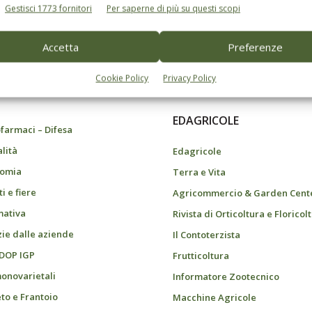
Gestisci 1773 fornitori
Per saperne di più su questi scopi
Accetta
Preferenze
do dell’agricoltura
Cookie Policy
Privacy Policy
EDAGRICOLE
farmaci – Difesa
alità
Edagricole
omia
Terra e Vita
i e fiere
Agricommercio & Garden Cent
ativa
Rivista di Orticoltura e Floricol
zie dalle aziende
Il Contoterzista
 DOP IGP
Frutticoltura
monovarietali
Informatore Zootecnico
eto e Frantoio
Macchine Agricole