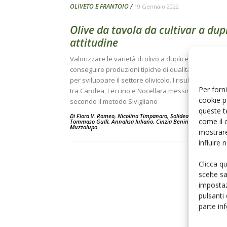
OLIVETO E FRANTOIO
19 Gennaio 2022
Olive da tavola da cultivar a dup
attitudine
Valorizzare le varietà di olivo a duplice attitudine p
conseguire produzioni tipiche di qualità è una delle
per sviluppare il settore olivicolo. I risultati del con
Per forni
tra Carolea, Leccino e Nocellara messinese lavorat
cookie p
secondo il metodo Sivigliano
queste t
Di
Flora V. Romeo
,
Nicolina Timpanaro
,
Solidea Mangiameli
,
come il 
Tommaso Gullì
,
Annalisa Iuliano
,
Cinzia Benincasa
e
Innocen
Muzzalupo
mostrare
influire
Clicca q
scelte s
impostaz
pulsanti
parte in