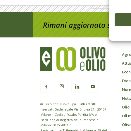
Rimani aggiornato sul mon
Agro
Attu
Econ
Event
Norm
Noti
© Tecniche Nuove Spa. Tutti i diritti
Olio
riservati. Sede legale Via Eritrea 21 - 20157
Milano | Codice fiscale, Partita IVA e
Oli 
Iscrizione al Registro delle imprese di
Oliv
Milano: 00753480151
Registrazione Tribunale di Milano n. 69 del