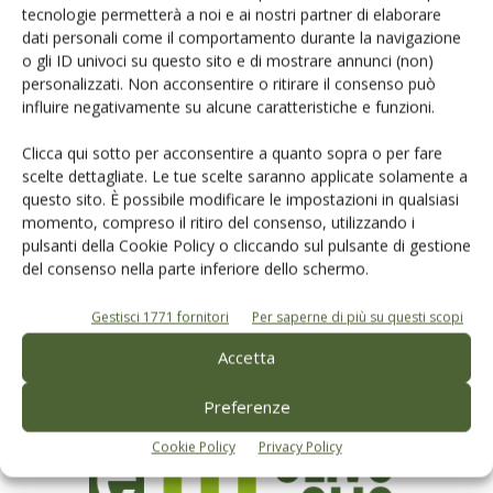
tecnologie permetterà a noi e ai nostri partner di elaborare
dati personali come il comportamento durante la navigazione
o gli ID univoci su questo sito e di mostrare annunci (non)
personalizzati. Non acconsentire o ritirare il consenso può
influire negativamente su alcune caratteristiche e funzioni.
Clicca qui sotto per acconsentire a quanto sopra o per fare
scelte dettagliate. Le tue scelte saranno applicate solamente a
questo sito. È possibile modificare le impostazioni in qualsiasi
Rimani aggiornato sul mondo
momento, compreso il ritiro del consenso, utilizzando i
pulsanti della Cookie Policy o cliccando sul pulsante di gestione
dell’agricoltura
del consenso nella parte inferiore dello schermo.
Gestisci 1771 fornitori
Per saperne di più su questi scopi
Iscriviti alle nostre newsletter
Accetta
Preferenze
Cookie Policy
Privacy Policy