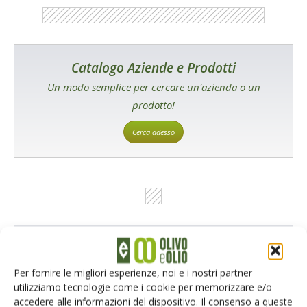
Catalogo Aziende e Prodotti
Un modo semplice per cercare un'azienda o un
prodotto!
Cerca adesso
L'Esperto risponde
I consigli di Terra e Vita agli agricoltori
Per fornire le migliori esperienze, noi e i nostri partner
utilizziamo tecnologie come i cookie per memorizzare e/o
Cerca adesso
accedere alle informazioni del dispositivo. Il consenso a queste