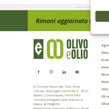
Rimani aggiornato sul mon
Agro
Attu
Econ
Event
Norm
Noti
© Tecniche Nuove Spa. Tutti i diritti
Olio
riservati. Sede legale Via Eritrea 21 - 20157
Milano | Codice fiscale, Partita IVA e
Oli 
Iscrizione al Registro delle imprese di
Oliv
Milano: 00753480151
Registrazione Tribunale di Milano n. 69 del