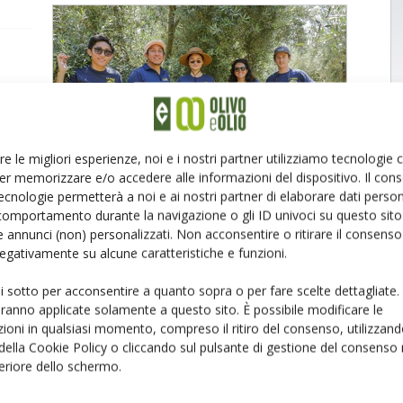
e
Olea
re le migliori esperienze, noi e i nostri partner utilizziamo tecnologie
ucendo
er memorizzare e/o accedere alle informazioni del dispositivo. Il con
ecnologie permetterà a noi e ai nostri partner di elaborare dati person
comportamento durante la navigazione o gli ID univoci su questo sito 
 annunci (non) personalizzati. Non acconsentire o ritirare il consens
 negativamente su alcune caratteristiche e funzioni.
ui sotto per acconsentire a quanto sopra o per fare scelte dettagliate.
aranno applicate solamente a questo sito. È possibile modificare le
ioni in qualsiasi momento, compreso il ritiro del consenso, utilizzand
 della Cookie Policy o cliccando sul pulsante di gestione del consenso 
feriore dello schermo.