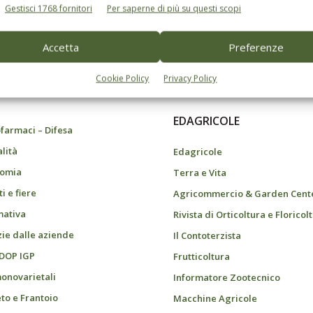
Gestisci 1768 fornitori
Per saperne di più su questi scopi
Accetta
Preferenze
do dell’agricoltura
Cookie Policy
Privacy Policy
EDAGRICOLE
farmaci – Difesa
alità
Edagricole
omia
Terra e Vita
i e fiere
Agricommercio & Garden Cent
ativa
Rivista di Orticoltura e Floricol
zie dalle aziende
Il Contoterzista
 DOP IGP
Frutticoltura
monovarietali
Informatore Zootecnico
eto e Frantoio
Macchine Agricole