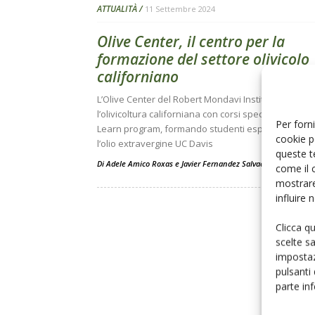
ATTUALITÀ
11 Settembre 2024
Olive Center, il centro per la
formazione del settore olivicolo
californiano
L’Olive Center del Robert Mondavi Institute sostien
l’olivicoltura californiana con corsi specializzati e l’
Per forni
Learn program, formando studenti esperti e prod
cookie p
l’olio extravergine UC Davis
queste t
Di
Adele Amico Roxas
e
Javier Fernandez Salvador
come il 
mostrare
influire
Clicca q
scelte s
impostaz
pulsanti
parte in