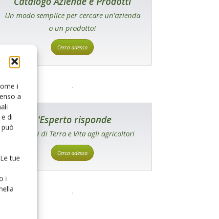
Catalogo Aziende e Prodotti
Un modo semplice per cercare un'azienda
o un prodotto!
Cerca adesso
 come i
senso a
ali
e di
L'Esperto risponde
o può
I consigli di Terra e Vita agli agricoltori
Cerca adesso
 Le tue
o i
nella