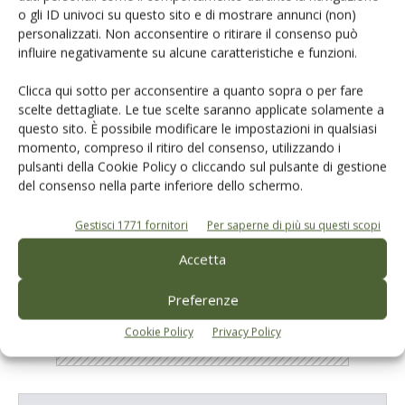
maggiore consapevolezza entomologica, insita nell’approccio del
o gli ID univoci su questo sito e di mostrare annunci (non)
coltivatore biologico, consentono ottimi risultati quali-quantitativi ed
personalizzati. Non acconsentire o ritirare il consenso può
economici nella difesa
influire negativamente su alcune caratteristiche e funzioni.
Di Virgilio Caleca - Haralabos Tsolakis
-
Clicca qui sotto per acconsentire a quanto sopra o per fare
scelte dettagliate. Le tue scelte saranno applicate solamente a
questo sito. È possibile modificare le impostazioni in qualsiasi
momento, compreso il ritiro del consenso, utilizzando i
1
2
3
pulsanti della Cookie Policy o cliccando sul pulsante di gestione
del consenso nella parte inferiore dello schermo.
E-magazine
Gestisci 1771 fornitori
Per saperne di più su questi scopi
Tecniche, prodotti e servizi dalle aziende
Accetta
Preferenze
Cookie Policy
Privacy Policy