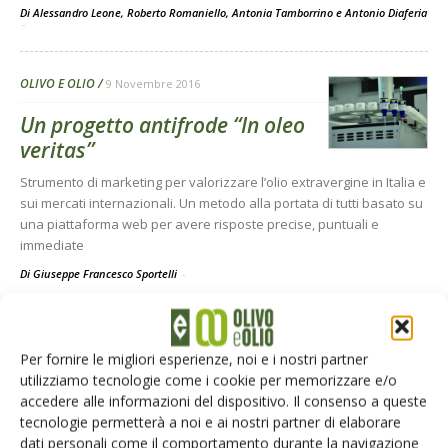
Di Alessandro Leone, Roberto Romaniello, Antonia Tamborrino e Antonio Diaferia
-
OLIVO E OLIO
9 Novembre 2016
Un progetto antifrode “In oleo
veritas”
Strumento di marketing per valorizzare l’olio extravergine in Italia e
sui mercati internazionali. Un metodo alla portata di tutti basato su
una piattaforma web per avere risposte precise, puntuali e
immediate
Di Giuseppe Francesco Sportelli
-
AGROFARMACI - DIFESA
9 Novembre 2016
Per fornire le migliori esperienze, noi e i nostri partner
Insetti fitofagi, il controllo
utilizziamo tecnologie come i cookie per memorizzare e/o
accedere alle informazioni del dispositivo. Il consenso a queste
nell’olivicoltura biologica
tecnologie permetterà a noi e ai nostri partner di elaborare
Puntuali strategie di controllo, campionamenti personalizzati e
dati personali come il comportamento durante la navigazione