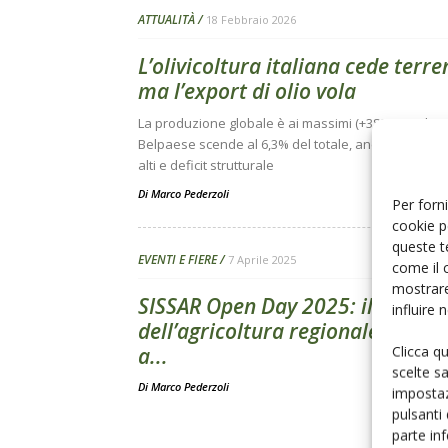
ATTUALITÀ
18 Febbraio 2026
L’olivicoltura italiana cede terre
ma l’export di olio vola
La produzione globale è ai massimi (+38%), ma il
Belpaese scende al 6,3% del totale, anche per prez
alti e deficit strutturale
Di
Marco Pederzoli
Per forni
cookie p
queste t
EVENTI E FIERE
7 Aprile 2025
come il 
mostrare
SISSAR Open Day 2025: il futuro
influire
dell’agricoltura regionale si ritr
Clicca q
a...
scelte s
Di
Marco Pederzoli
impostaz
pulsanti
parte in