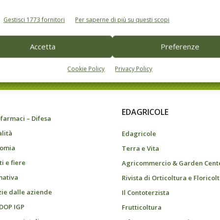
Gestisci 1773 fornitori
Per saperne di più su questi scopi
Accetta
Preferenze
do dell’agricoltura
Cookie Policy
Privacy Policy
EDAGRICOLE
farmaci – Difesa
alità
Edagricole
omia
Terra e Vita
i e fiere
Agricommercio & Garden Cent
ativa
Rivista di Orticoltura e Floricol
zie dalle aziende
Il Contoterzista
 DOP IGP
Frutticoltura