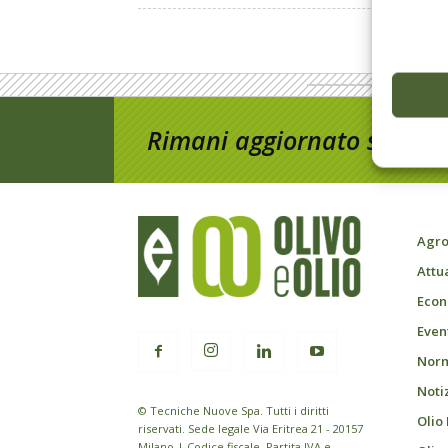
Rimani aggiornato sul mon
Agro
Attu
Econ
Event
Norm
Noti
© Tecniche Nuove Spa. Tutti i diritti
Olio
riservati. Sede legale Via Eritrea 21 - 20157
Milano | Codice fiscale, Partita IVA e