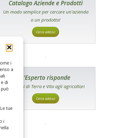
Catalogo Aziende e Prodotti
Un modo semplice per cercare un'azienda
o un prodotto!
Cerca adesso
 come i
senso a
ali
L'Esperto risponde
e di
I consigli di Terra e Vita agli agricoltori
o può
Cerca adesso
 Le tue
o i
nella