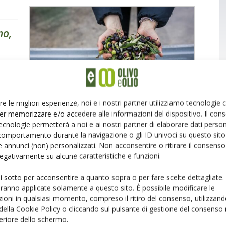
no,
zi più
re le migliori esperienze, noi e i nostri partner utilizziamo tecnologie
er memorizzare e/o accedere alle informazioni del dispositivo. Il con
ecnologie permetterà a noi e ai nostri partner di elaborare dati person
comportamento durante la navigazione o gli ID univoci su questo sito 
 annunci (non) personalizzati. Non acconsentire o ritirare il consens
 negativamente su alcune caratteristiche e funzioni.
ova
ui sotto per acconsentire a quanto sopra o per fare scelte dettagliate.
aranno applicate solamente a questo sito. È possibile modificare le
ioni in qualsiasi momento, compreso il ritiro del consenso, utilizzand
 della Cookie Policy o cliccando sul pulsante di gestione del consenso 
feriore dello schermo.