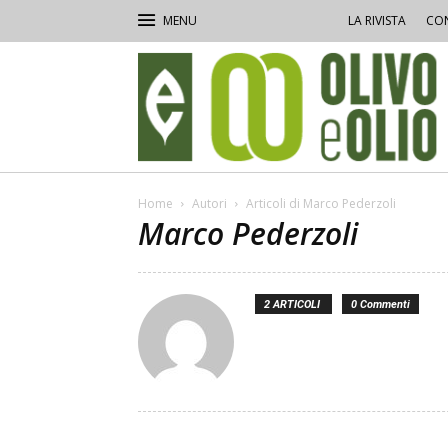
LA RIVISTA
CON
Olivo
e
Olio
Home
Autori
Articoli di Marco Pederzoli
Marco Pederzoli
2 ARTICOLI
0 Commenti