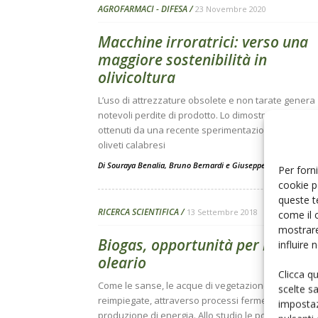
AGROFARMACI - DIFESA
23 Novembre 2020
Macchine irroratrici: verso una
maggiore sostenibilità in
olivicoltura
L’uso di attrezzature obsolete e non tarate genera
notevoli perdite di prodotto. Lo dimostrano i risultat
ottenuti da una recente sperimentazione condotta 
oliveti calabresi
Di
Souraya Benalia
,
Bruno Bernardi
e
Giuseppe Zimbalatti
Per forni
cookie p
queste t
RICERCA SCIENTIFICA
13 Settembre 2018
come il 
mostrare
Biogas, opportunità per il settor
influire
oleario
Clicca q
Come le sanse, le acque di vegetazione possono 
scelte s
reimpiegate, attraverso processi fermentativi, per 
impostaz
produzione di energia. Allo studio le potenzialità e 