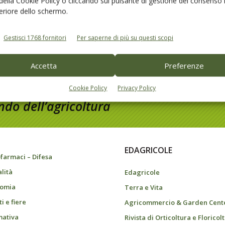
 della Cookie Policy o cliccando sul pulsante di gestione del consenso 
amento
feriore dello schermo.
Gestisci 1768 fornitori
Per saperne di più su questi scopi
Accetta
Preferenze
Cookie Policy
Privacy Policy
do dell’agricoltura
EDAGRICOLE
farmaci – Difesa
alità
Edagricole
omia
Terra e Vita
i e fiere
Agricommercio & Garden Cent
ativa
Rivista di Orticoltura e Floricol