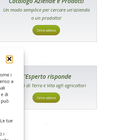
Catalogo Aziende e Prodotti
Un modo semplice per cercare un'azienda
o un prodotto!
Cerca adesso
 come i
L'Esperto risponde
senso a
I consigli di Terra e Vita agli agricoltori
ali
e di
Cerca adesso
o può
 Le tue
o i