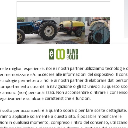
i
in
re le migliori esperienze, noi e i nostri partner utilizziamo tecnologie
er memorizzare e/o accedere alle informazioni del dispositivo. Il con
ecnologie permetterà a noi e ai nostri partner di elaborare dati person
comportamento durante la navigazione o gli ID univoci su questo sito 
 annunci (non) personalizzati. Non acconsentire o ritirare il consens
e
 negativamente su alcune caratteristiche e funzioni.
ui sotto per acconsentire a quanto sopra o per fare scelte dettagliate.
essere
aranno applicate solamente a questo sito. È possibile modificare le
la
ioni in qualsiasi momento, compreso il ritiro del consenso, utilizzand
la