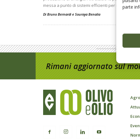
pulsanti
messa a punto di sistemi efficienti per il loro tratt
parte in
Di
Bruno Bernardi
e
Souraya Benalia
Rimani aggiornato sul mon
Agro
Attu
Econ
Event
Norm