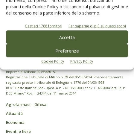
momento, compreso il ritiro del consenso, utilizzando i
pulsanti della Cookie Policy o cliccando sul pulsante di gestione
del consenso nella parte inferiore dello schermo.
Gestisci 1768 fornitori
Per saperne di più su questi scopi
Accetta
Preferenze
© Tecniche Nuove Spa. Tutti i diritti riservati. Sede legale Via Eritrea 21 -
Cookie Policy
Privacy Policy
20157 Milano | Codice fiscale, Partita IVA e Iscrizione al Registro delle
imprese di Milano: 00753480151
Registrazione Tribunale di Milano n. 69 del 05/03/2014. Precedentemente
registrata presso il tribunale di Bologna n. 6776 del 04/03/1998
ROC "Poste italiane Spa - sped. A.P. - DL 353/2003 conv. L. 46/2004, art. 1c.1:
DCB Milano" Roc n. 24344 del 11 marzo 2014
Agrofarmaci – Difesa
Attualità
Economia
Eventi e fiere