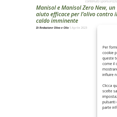
contenuto sponsorizz
Manisol e Manisol Zero New, un
aiuto efficace per l’olivo contro i
caldo imminente
Di
Redazione Olivo e Olio
5 Aprile 2023
Per forni
cookie p
queste t
come il 
mostrare
influire
Clicca q
scelte s
impostaz
pulsanti
parte in