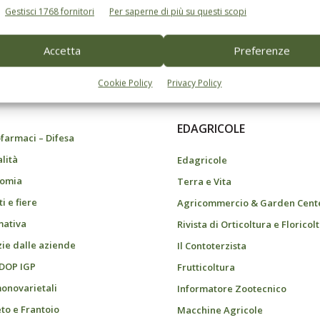
Gestisci 1768 fornitori
Per saperne di più su questi scopi
Accetta
Preferenze
do dell’agricoltura
Cookie Policy
Privacy Policy
EDAGRICOLE
farmaci – Difesa
alità
Edagricole
omia
Terra e Vita
i e fiere
Agricommercio & Garden Cent
ativa
Rivista di Orticoltura e Floricol
zie dalle aziende
Il Contoterzista
 DOP IGP
Frutticoltura
monovarietali
Informatore Zootecnico
eto e Frantoio
Macchine Agricole