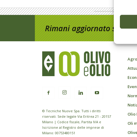
Rimani aggiornato sul mon
Agro
Attu
Econ
Event
Norm
Noti
© Tecniche Nuove Spa. Tutti i diritti
Olio
riservati. Sede legale Via Eritrea 21 - 20157
Milano | Codice fiscale, Partita IVA e
Oli 
Iscrizione al Registro delle imprese di
Oliv
Milano: 00753480151