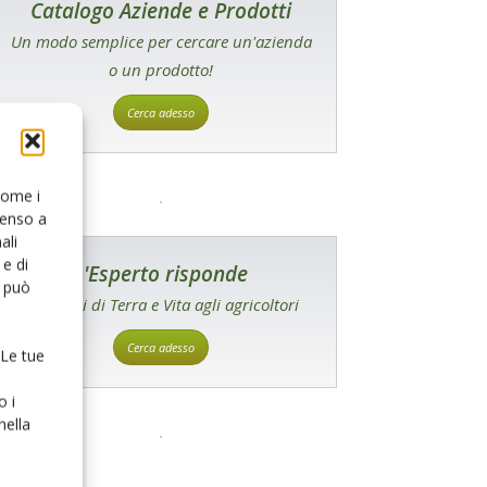
Catalogo Aziende e Prodotti
Un modo semplice per cercare un'azienda
o un prodotto!
Cerca adesso
 come i
senso a
ali
e di
L'Esperto risponde
o può
I consigli di Terra e Vita agli agricoltori
Cerca adesso
 Le tue
o i
nella