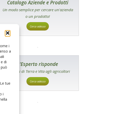
Catalogo Aziende e Prodotti
Un modo semplice per cercare un'azienda
o un prodotto!
Cerca adesso
 come i
senso a
ali
e di
L'Esperto risponde
o può
I consigli di Terra e Vita agli agricoltori
Cerca adesso
 Le tue
o i
nella