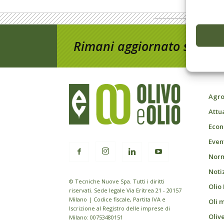
Rimani aggiornato sul mon
Agro
Attu
Econ
Event
Norm
Noti
© Tecniche Nuove Spa. Tutti i diritti
Olio
riservati. Sede legale Via Eritrea 21 - 20157
Milano | Codice fiscale, Partita IVA e
Oli 
Iscrizione al Registro delle imprese di
Oliv
Milano: 00753480151