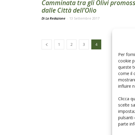
Camminata tra gli Olivi promos
dalle Città dell’Olio
Di La Redazione
-
13 Settembre 2017
1
2
3
4
Per forni
cookie p
queste t
come il 
mostrare
influire
Clicca q
scelte s
impostaz
pulsanti
parte in