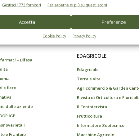
Gestisci 1773 fornitori
Per saperne di più su questi scopi
Accetta
Preferenze
do dell’agricoltura
Cookie Policy
Privacy Policy
EDAGRICOLE
farmaci – Difesa
alità
Edagricole
omia
Terra e Vita
i e fiere
Agricommercio & Garden Cent
ativa
Rivista di Orticoltura e Floricol
zie dalle aziende
Il Contoterzista
 DOP IGP
Frutticoltura
monovarietali
Informatore Zootecnico
eto e Frantoio
Macchine Agricole