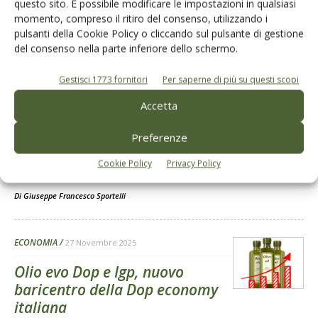
Dalla stessa categoria
questo sito. È possibile modificare le impostazioni in qualsiasi
momento, compreso il ritiro del consenso, utilizzando i
pulsanti della Cookie Policy o cliccando sul pulsante di gestione
ATTUALITÀ
2 Luglio 2026
del consenso nella parte inferiore dello schermo.
L’Oliva “Alta Daunia” varietà
Gestisci 1773 fornitori
Per saperne di più su questi scopi
“Peranzana” a un passo dalla
Dop
Accetta
La Commissione europea l’ha iscritta formalmente nel registro
Preferenze
europeo delle Denominazioni di origine protette. Adesso
bisognerà solo attendere gli ultimi tre mesi per eventuali motivi di
Cookie Policy
Privacy Policy
opposizione inoltrati dai paesi membri dell'Ue
Di
Giuseppe Francesco Sportelli
ECONOMIA
27 Novembre 2025
Olio evo Dop e Igp, nuovo
baricentro della Dop economy
italiana