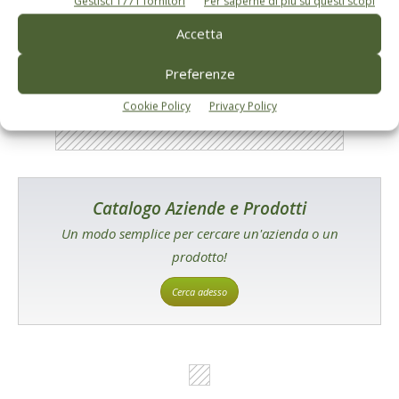
Gestisci 1771 fornitori
Per saperne di più su questi scopi
E-magazine
Accetta
Tecniche, prodotti e servizi dalle aziende
Preferenze
Cookie Policy
Privacy Policy
Catalogo Aziende e Prodotti
Un modo semplice per cercare un'azienda o un
prodotto!
Cerca adesso