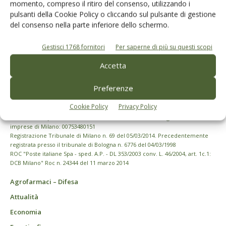
momento, compreso il ritiro del consenso, utilizzando i
pulsanti della Cookie Policy o cliccando sul pulsante di gestione
del consenso nella parte inferiore dello schermo.
Gestisci 1768 fornitori
Per saperne di più su questi scopi
Accetta
Preferenze
Cookie Policy
Privacy Policy
© Tecniche Nuove Spa. Tutti i diritti riservati. Sede legale Via Eritrea 21 -
20157 Milano | Codice fiscale, Partita IVA e Iscrizione al Registro delle
imprese di Milano: 00753480151
Registrazione Tribunale di Milano n. 69 del 05/03/2014. Precedentemente
registrata presso il tribunale di Bologna n. 6776 del 04/03/1998
ROC "Poste italiane Spa - sped. A.P. - DL 353/2003 conv. L. 46/2004, art. 1c.1:
DCB Milano" Roc n. 24344 del 11 marzo 2014
Agrofarmaci – Difesa
Attualità
Economia