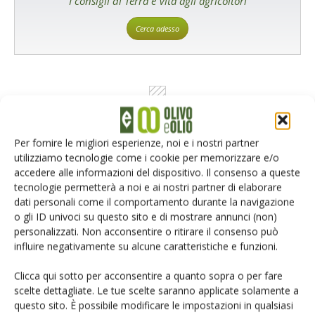
I consigli di Terra e Vita agli agricoltori
Cerca adesso
Per fornire le migliori esperienze, noi e i nostri partner
utilizziamo tecnologie come i cookie per memorizzare e/o
accedere alle informazioni del dispositivo. Il consenso a queste
Rimani aggiornato sul mondo
tecnologie permetterà a noi e ai nostri partner di elaborare
dati personali come il comportamento durante la navigazione
dell’agricoltura
o gli ID univoci su questo sito e di mostrare annunci (non)
personalizzati. Non acconsentire o ritirare il consenso può
influire negativamente su alcune caratteristiche e funzioni.
Iscriviti alle nostre newsletter
Clicca qui sotto per acconsentire a quanto sopra o per fare
scelte dettagliate. Le tue scelte saranno applicate solamente a
questo sito. È possibile modificare le impostazioni in qualsiasi