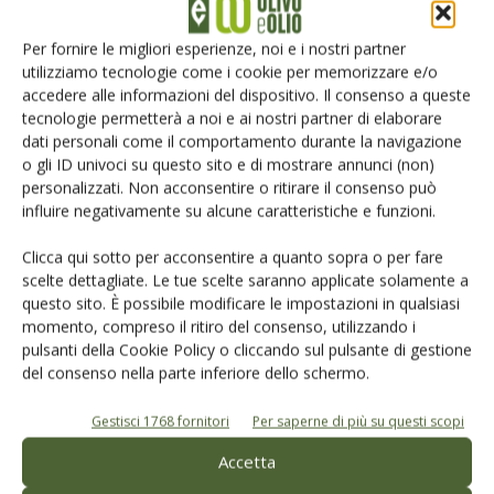
Iscriviti alle nostre newsletter
Per fornire le migliori esperienze, noi e i nostri partner
utilizziamo tecnologie come i cookie per memorizzare e/o
accedere alle informazioni del dispositivo. Il consenso a queste
tecnologie permetterà a noi e ai nostri partner di elaborare
dati personali come il comportamento durante la navigazione
o gli ID univoci su questo sito e di mostrare annunci (non)
personalizzati. Non acconsentire o ritirare il consenso può
influire negativamente su alcune caratteristiche e funzioni.
Clicca qui sotto per acconsentire a quanto sopra o per fare
scelte dettagliate. Le tue scelte saranno applicate solamente a
questo sito. È possibile modificare le impostazioni in qualsiasi
momento, compreso il ritiro del consenso, utilizzando i
pulsanti della Cookie Policy o cliccando sul pulsante di gestione
del consenso nella parte inferiore dello schermo.
© Tecniche Nuove Spa. Tutti i diritti riservati. Sede legale Via Eritrea 21 -
20157 Milano | Codice fiscale, Partita IVA e Iscrizione al Registro delle
imprese di Milano: 00753480151
Gestisci 1768 fornitori
Per saperne di più su questi scopi
Registrazione Tribunale di Milano n. 69 del 05/03/2014. Precedentemente
registrata presso il tribunale di Bologna n. 6776 del 04/03/1998
Accetta
ROC "Poste italiane Spa - sped. A.P. - DL 353/2003 conv. L. 46/2004, art. 1c.1: