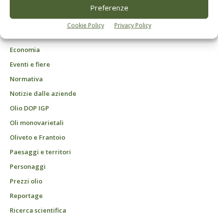
DCB Milano" Roc n. 24344 del 11 marzo 2014
Preferenze
Agrofarmaci – Difesa
Cookie Policy
Privacy Policy
Attualità
Economia
Eventi e fiere
Normativa
Notizie dalle aziende
Olio DOP IGP
Oli monovarietali
Oliveto e Frantoio
Paesaggi e territori
Personaggi
Prezzi olio
Reportage
Ricerca scientifica