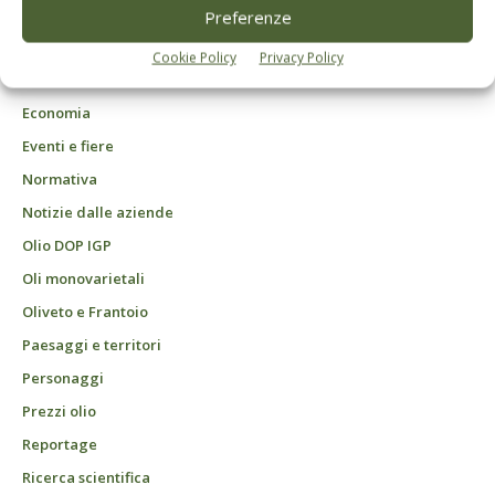
DCB Milano" Roc n. 24344 del 11 marzo 2014
Preferenze
Agrofarmaci – Difesa
Cookie Policy
Privacy Policy
Attualità
Economia
Eventi e fiere
Normativa
Notizie dalle aziende
Olio DOP IGP
Oli monovarietali
Oliveto e Frantoio
Paesaggi e territori
Personaggi
Prezzi olio
Reportage
Ricerca scientifica