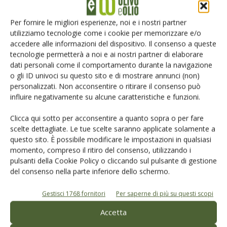
Iscriviti alle nostre newsletter
Per fornire le migliori esperienze, noi e i nostri partner
utilizziamo tecnologie come i cookie per memorizzare e/o
accedere alle informazioni del dispositivo. Il consenso a queste
tecnologie permetterà a noi e ai nostri partner di elaborare
dati personali come il comportamento durante la navigazione
o gli ID univoci su questo sito e di mostrare annunci (non)
personalizzati. Non acconsentire o ritirare il consenso può
influire negativamente su alcune caratteristiche e funzioni.
Clicca qui sotto per acconsentire a quanto sopra o per fare
scelte dettagliate. Le tue scelte saranno applicate solamente a
questo sito. È possibile modificare le impostazioni in qualsiasi
momento, compreso il ritiro del consenso, utilizzando i
pulsanti della Cookie Policy o cliccando sul pulsante di gestione
del consenso nella parte inferiore dello schermo.
© Tecniche Nuove Spa. Tutti i diritti riservati. Sede legale Via Eritrea 21 -
20157 Milano | Codice fiscale, Partita IVA e Iscrizione al Registro delle
imprese di Milano: 00753480151
Gestisci 1768 fornitori
Per saperne di più su questi scopi
Registrazione Tribunale di Milano n. 69 del 05/03/2014. Precedentemente
registrata presso il tribunale di Bologna n. 6776 del 04/03/1998
Accetta
ROC "Poste italiane Spa - sped. A.P. - DL 353/2003 conv. L. 46/2004, art. 1c.1: