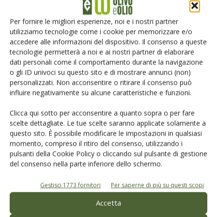
Iscriviti alle nostre newsletter
Per fornire le migliori esperienze, noi e i nostri partner
utilizziamo tecnologie come i cookie per memorizzare e/o
accedere alle informazioni del dispositivo. Il consenso a queste
tecnologie permetterà a noi e ai nostri partner di elaborare
dati personali come il comportamento durante la navigazione
o gli ID univoci su questo sito e di mostrare annunci (non)
personalizzati. Non acconsentire o ritirare il consenso può
influire negativamente su alcune caratteristiche e funzioni.
Clicca qui sotto per acconsentire a quanto sopra o per fare
scelte dettagliate. Le tue scelte saranno applicate solamente a
questo sito. È possibile modificare le impostazioni in qualsiasi
momento, compreso il ritiro del consenso, utilizzando i
pulsanti della Cookie Policy o cliccando sul pulsante di gestione
del consenso nella parte inferiore dello schermo.
© Tecniche Nuove Spa. Tutti i diritti riservati. Sede legale Via Eritrea 21 -
20157 Milano | Codice fiscale, Partita IVA e Iscrizione al Registro delle
imprese di Milano: 00753480151
Gestisci 1773 fornitori
Per saperne di più su questi scopi
Registrazione Tribunale di Milano n. 69 del 05/03/2014. Precedentemente
registrata presso il tribunale di Bologna n. 6776 del 04/03/1998
Accetta
ROC "Poste italiane Spa - sped. A.P. - DL 353/2003 conv. L. 46/2004, art. 1c.1: