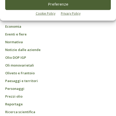
DCB Milano" Roc n. 24344 del 11 marzo 2014
Preferenze
Agrofarmaci – Difesa
Cookie Policy
Privacy Policy
Attualità
Economia
Eventi e fiere
Normativa
Notizie dalle aziende
Olio DOP IGP
Oli monovarietali
Oliveto e Frantoio
Paesaggi e territori
Personaggi
Prezzi olio
Reportage
Ricerca scientifica