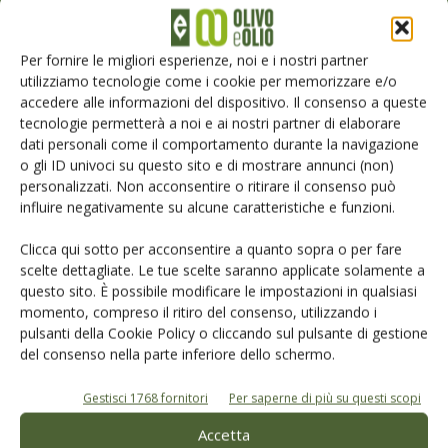
dell’agricoltura
Per fornire le migliori esperienze, noi e i nostri partner
Iscriviti alle nostre newsletter
utilizziamo tecnologie come i cookie per memorizzare e/o
accedere alle informazioni del dispositivo. Il consenso a queste
tecnologie permetterà a noi e ai nostri partner di elaborare
dati personali come il comportamento durante la navigazione
o gli ID univoci su questo sito e di mostrare annunci (non)
personalizzati. Non acconsentire o ritirare il consenso può
influire negativamente su alcune caratteristiche e funzioni.
Clicca qui sotto per acconsentire a quanto sopra o per fare
scelte dettagliate. Le tue scelte saranno applicate solamente a
questo sito. È possibile modificare le impostazioni in qualsiasi
momento, compreso il ritiro del consenso, utilizzando i
pulsanti della Cookie Policy o cliccando sul pulsante di gestione
del consenso nella parte inferiore dello schermo.
© Tecniche Nuove Spa. Tutti i diritti riservati. Sede legale Via Eritrea 21 -
20157 Milano | Codice fiscale, Partita IVA e Iscrizione al Registro delle
Gestisci 1768 fornitori
Per saperne di più su questi scopi
imprese di Milano: 00753480151
Registrazione Tribunale di Milano n. 69 del 05/03/2014. Precedentemente
Accetta