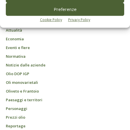
registrata presso il tribunale di Bologna n. 6776 del 04/03/1998
ROC "Poste italiane Spa - sped. A.P. - DL 353/2003 conv. L. 46/2004, art. 1c.1:
Preferenze
DCB Milano" Roc n. 24344 del 11 marzo 2014
Cookie Policy
Privacy Policy
Agrofarmaci – Difesa
Attualità
Economia
Eventi e fiere
Normativa
Notizie dalle aziende
Olio DOP IGP
Oli monovarietali
Oliveto e Frantoio
Paesaggi e territori
Personaggi
Prezzi olio
Reportage