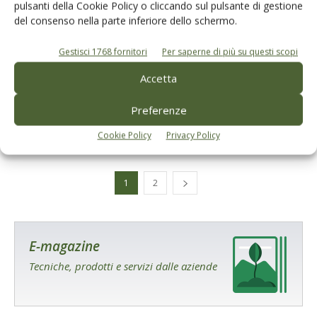
pulsanti della Cookie Policy o cliccando sul pulsante di gestione
del consenso nella parte inferiore dello schermo.
Gestisci 1768 fornitori
Per saperne di più su questi scopi
PREZZI OLIO
Accetta
Olio di oliva, ottobre: il mercato è sempre
in tensione
Preferenze
Di
Tiziana Sarnari
11 Ottobre 2023
Cookie Policy
Privacy Policy
1
2
E-magazine
Tecniche, prodotti e servizi dalle aziende