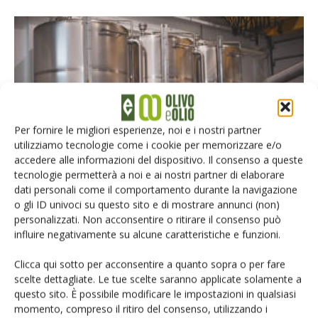
Per fornire le migliori esperienze, noi e i nostri partner
utilizziamo tecnologie come i cookie per memorizzare e/o
PREZZI OLIO
accedere alle informazioni del dispositivo. Il consenso a queste
Olio di oliva, novembre: mercato in
tecnologie permetterà a noi e ai nostri partner di elaborare
dati personali come il comportamento durante la navigazione
discesa
o gli ID univoci su questo sito e di mostrare annunci (non)
Di
Tiziana Sarnari
15 Novembre 2023
personalizzati. Non acconsentire o ritirare il consenso può
influire negativamente su alcune caratteristiche e funzioni.
Clicca qui sotto per acconsentire a quanto sopra o per fare
scelte dettagliate. Le tue scelte saranno applicate solamente a
questo sito. È possibile modificare le impostazioni in qualsiasi
momento, compreso il ritiro del consenso, utilizzando i