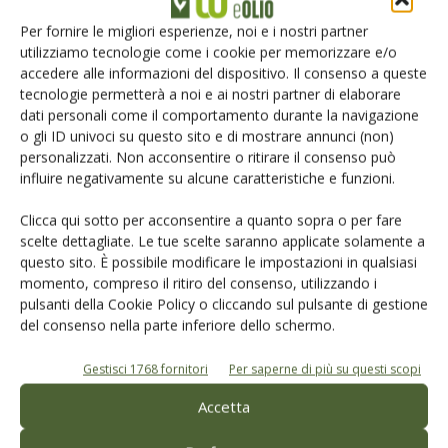
Iscriviti alle nostre newsletter
Per fornire le migliori esperienze, noi e i nostri partner
utilizziamo tecnologie come i cookie per memorizzare e/o
accedere alle informazioni del dispositivo. Il consenso a queste
tecnologie permetterà a noi e ai nostri partner di elaborare
dati personali come il comportamento durante la navigazione
o gli ID univoci su questo sito e di mostrare annunci (non)
personalizzati. Non acconsentire o ritirare il consenso può
influire negativamente su alcune caratteristiche e funzioni.
Clicca qui sotto per acconsentire a quanto sopra o per fare
scelte dettagliate. Le tue scelte saranno applicate solamente a
questo sito. È possibile modificare le impostazioni in qualsiasi
momento, compreso il ritiro del consenso, utilizzando i
pulsanti della Cookie Policy o cliccando sul pulsante di gestione
© Tecniche Nuove Spa. Tutti i diritti riservati. Sede legale Via Eritrea 21 -
del consenso nella parte inferiore dello schermo.
20157 Milano | Codice fiscale, Partita IVA e Iscrizione al Registro delle
imprese di Milano: 00753480151
Gestisci 1768 fornitori
Per saperne di più su questi scopi
Registrazione Tribunale di Milano n. 69 del 05/03/2014. Precedentemente
registrata presso il tribunale di Bologna n. 6776 del 04/03/1998
Accetta
ROC "Poste italiane Spa - sped. A.P. - DL 353/2003 conv. L. 46/2004, art. 1c.1:
DCB Milano" Roc n. 24344 del 11 marzo 2014