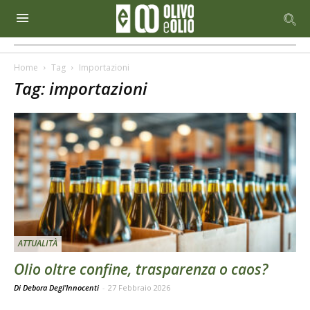
Home
Tag
Importazioni
Tag: importazioni
ATTUALITÀ
Olio oltre confine, trasparenza o caos?
Di Debora Degl’Innocenti
-
27 Febbraio 2026