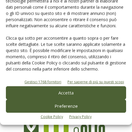
tecnologie permetterà a noi e ai nostri partner di elaborare
dati personali come il comportamento durante la navigazione
o gli ID univoci su questo sito e di mostrare annunci (non)
personalizzati. Non acconsentire o ritirare il consenso può
influire negativamente su alcune caratteristiche e funzioni.
Clicca qui sotto per acconsentire a quanto sopra o per fare
scelte dettagliate. Le tue scelte saranno applicate solamente a
questo sito. È possibile modificare le impostazioni in qualsiasi
Rimani aggiornato sul mondo
momento, compreso il ritiro del consenso, utilizzando i
pulsanti della Cookie Policy o cliccando sul pulsante di gestione
dell’agricoltura
del consenso nella parte inferiore dello schermo.
Gestisci 1768 fornitori
Per saperne di più su questi scopi
Iscriviti alle nostre newsletter
Accetta
Preferenze
Cookie Policy
Privacy Policy