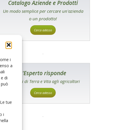
Catalogo Aziende e Prodotti
Un modo semplice per cercare un'azienda
o un prodotto!
Cerca adesso
 come i
senso a
ali
L'Esperto risponde
e di
I consigli di Terra e Vita agli agricoltori
o può
Cerca adesso
 Le tue
o i
nella