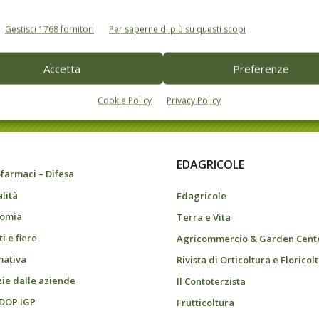
Gestisci 1768 fornitori
Per saperne di più su questi scopi
Accetta
Preferenze
do dell’agricoltura
Cookie Policy
Privacy Policy
EDAGRICOLE
farmaci – Difesa
alità
Edagricole
omia
Terra e Vita
i e fiere
Agricommercio & Garden Cent
ativa
Rivista di Orticoltura e Floricol
zie dalle aziende
Il Contoterzista
 DOP IGP
Frutticoltura