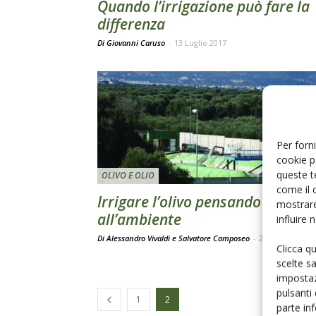
Quando l’irrigazione può fare la
differenza
Di Giovanni Caruso
-
13 Luglio 2017
Per forni
cookie p
queste t
OLIVO E OLIO
come il 
Irrigare l’olivo pensando
mostrare
all’ambiente
influire
Di Alessandro Vivaldi e Salvatore Camposeo
-
20 Aprile 2016
Clicca q
scelte s
impostaz
pulsanti
1
2
parte in