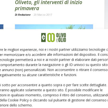
Oliveto, gli interventi di inizio
primavera
Di Redazione
-
20 Marzo 2017
re le migliori esperienze, noi e i nostri partner utilizziamo tecnologie
er memorizzare e/o accedere alle informazioni del dispositivo. Il con
ecnologie permetterà a noi e ai nostri partner di elaborare dati person
OLIVETO E FRANTOIO
comportamento durante la navigazione o gli ID univoci su questo sito 
Superintensivo, efficienza e
 annunci (non) personalizzati. Non acconsentire o ritirare il consens
risparmio idrico
 negativamente su alcune caratteristiche e funzioni.
Di G. Lopriore e I.A. Abatantuono
-
22 Gennaio 2016
ui sotto per acconsentire a quanto sopra o per fare scelte dettagliate.
aranno applicate solamente a questo sito. È possibile modificare le
ioni in qualsiasi momento, compreso il ritiro del consenso, utilizzand
 della Cookie Policy o cliccando sul pulsante di gestione del consenso 
Pagina 2 di 2
feriore dello schermo.