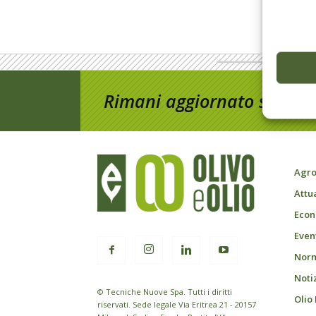
Rimani aggiornato sul mon
Agro
Attu
Econ
Event
Norm
Noti
© Tecniche Nuove Spa. Tutti i diritti
Olio
riservati. Sede legale Via Eritrea 21 - 20157