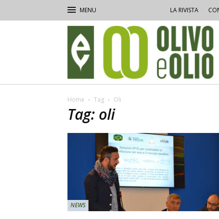
LA RIVISTA
CON
Olivo
e
Olio
Home
Tag
Oli
Tag: oli
NEWS