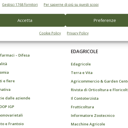
Gestisci 1768 fornitori
Per saperne di più su questi scopi
Accetta
Preferenze
do dell’agricoltura
Cookie Policy
Privacy Policy
EDAGRICOLE
farmaci – Difesa
alità
Edagricole
omia
Terra e Vita
i e fiere
Agricommercio & Garden Cent
ativa
Rivista di Orticoltura e Floricol
zie dalle aziende
Il Contoterzista
 DOP IGP
Frutticoltura
monovarietali
Informatore Zootecnico
eto e Frantoio
Macchine Agricole