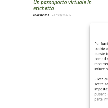
Un passaporto virtuale in
etichetta
Di Redazione
-
24 Maggio 2017
Per forni
cookie p
queste t
come il 
mostrare
influire
Clicca q
scelte s
impostaz
pulsanti
parte in