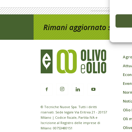
Rimani aggiornato sul mon
Agro
Attu
Econ
Event
Norm
Noti
© Tecniche Nuove Spa. Tutti i diritti
Olio
riservati. Sede legale Via Eritrea 21 - 20157
Milano | Codice fiscale, Partita IVA e
Oli 
Iscrizione al Registro delle imprese di
Oliv
Milano: 00753480151