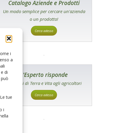
Catalogo Aziende e Prodotti
Un modo semplice per cercare un'azienda
o un prodotto!
Cerca adesso
 come i
senso a
ali
e di
L'Esperto risponde
o può
I consigli di Terra e Vita agli agricoltori
Cerca adesso
 Le tue
o i
nella