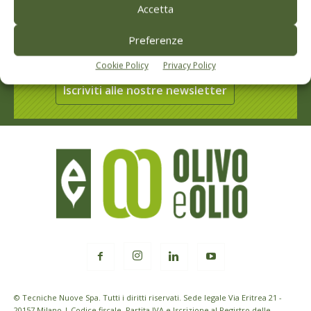
Accetta
Rimani aggiornato sul mondo
Preferenze
dell’agricoltura
Cookie Policy
Privacy Policy
Iscriviti alle nostre newsletter
© Tecniche Nuove Spa. Tutti i diritti riservati. Sede legale Via Eritrea 21 -
20157 Milano | Codice fiscale, Partita IVA e Iscrizione al Registro delle