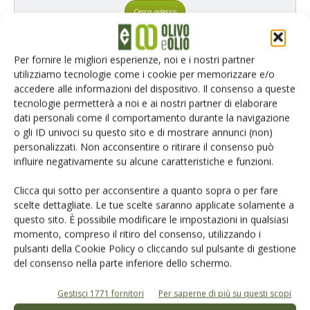
Cerca adesso
Per fornire le migliori esperienze, noi e i nostri partner
utilizziamo tecnologie come i cookie per memorizzare e/o
accedere alle informazioni del dispositivo. Il consenso a queste
tecnologie permetterà a noi e ai nostri partner di elaborare
dati personali come il comportamento durante la navigazione
L'Esperto risponde
o gli ID univoci su questo sito e di mostrare annunci (non)
personalizzati. Non acconsentire o ritirare il consenso può
I consigli di Terra e Vita agli agricoltori
influire negativamente su alcune caratteristiche e funzioni.
Cerca adesso
Clicca qui sotto per acconsentire a quanto sopra o per fare
scelte dettagliate. Le tue scelte saranno applicate solamente a
questo sito. È possibile modificare le impostazioni in qualsiasi
momento, compreso il ritiro del consenso, utilizzando i
pulsanti della Cookie Policy o cliccando sul pulsante di gestione
del consenso nella parte inferiore dello schermo.
Gestisci 1771 fornitori
Per saperne di più su questi scopi