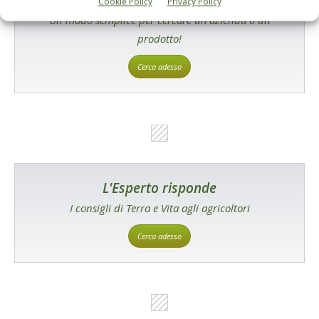
Cookie Policy
Privacy Policy
Un modo semplice per cercare un'azienda o un
prodotto!
Cerca adesso
L'Esperto risponde
I consigli di Terra e Vita agli agricoltori
Cerca adesso