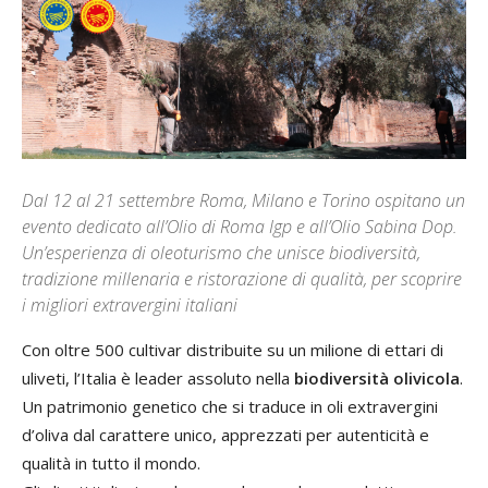
Dal 12 al 21 settembre Roma, Milano e Torino ospitano un
evento dedicato all’Olio di Roma Igp e all’Olio Sabina Dop.
Un’esperienza di oleoturismo che unisce biodiversità,
tradizione millenaria e ristorazione di qualità, per scoprire
i migliori extravergini italiani
Con oltre 500 cultivar distribuite su un milione di ettari di
uliveti, l’Italia è leader assoluto nella
biodiversità olivicola
.
Un patrimonio genetico che si traduce in oli extravergini
d’oliva dal carattere unico, apprezzati per autenticità e
qualità in tutto il mondo.