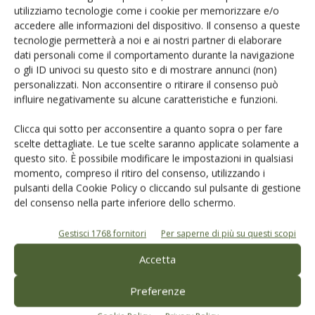
utilizziamo tecnologie come i cookie per memorizzare e/o
accedere alle informazioni del dispositivo. Il consenso a queste
Salva il mio nome, email e sito web in questo browser per la
tecnologie permetterà a noi e ai nostri partner di elaborare
prossima volta che commento.
dati personali come il comportamento durante la navigazione
o gli ID univoci su questo sito e di mostrare annunci (non)
personalizzati. Non acconsentire o ritirare il consenso può
influire negativamente su alcune caratteristiche e funzioni.
Clicca qui sotto per acconsentire a quanto sopra o per fare
scelte dettagliate. Le tue scelte saranno applicate solamente a
questo sito. È possibile modificare le impostazioni in qualsiasi
E-magazine
momento, compreso il ritiro del consenso, utilizzando i
Tecniche, prodotti e servizi dalle aziende
pulsanti della Cookie Policy o cliccando sul pulsante di gestione
del consenso nella parte inferiore dello schermo.
Gestisci 1768 fornitori
Per saperne di più su questi scopi
Accetta
Preferenze
Catalogo Aziende e Prodotti