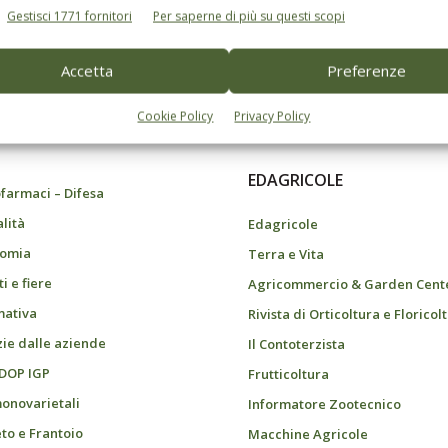
Gestisci 1771 fornitori
Per saperne di più su questi scopi
Accetta
Preferenze
do dell’agricoltura
Cookie Policy
Privacy Policy
EDAGRICOLE
farmaci – Difesa
alità
Edagricole
omia
Terra e Vita
i e fiere
Agricommercio & Garden Cent
ativa
Rivista di Orticoltura e Floricol
zie dalle aziende
Il Contoterzista
 DOP IGP
Frutticoltura
monovarietali
Informatore Zootecnico
eto e Frantoio
Macchine Agricole