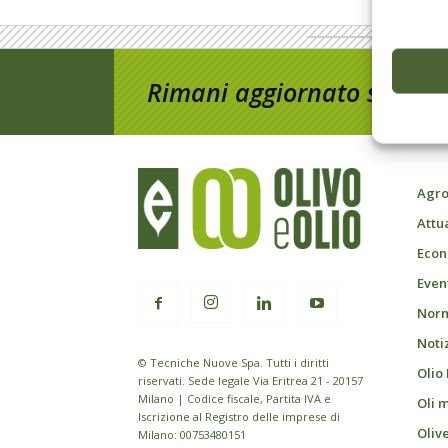
Rimani aggiornato sul mon
Agro
Attu
Econ
Event
Norm
Noti
© Tecniche Nuove Spa. Tutti i diritti
Olio
riservati. Sede legale Via Eritrea 21 - 20157
Milano | Codice fiscale, Partita IVA e
Oli 
Iscrizione al Registro delle imprese di
Oliv
Milano: 00753480151