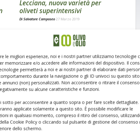
Lecciana, nuova varietà per
n
oliveti superintensivi
Di
Salvatore Camposeo
27 Marzo 2019
re le migliori esperienze, noi e i nostri partner utilizziamo tecnologie
er memorizzare e/o accedere alle informazioni del dispositivo. Il con
ecnologie permetterà a noi e ai nostri partner di elaborare dati person
comportamento durante la navigazione o gli ID univoci su questo sito 
 annunci (non) personalizzati. Non acconsentire o ritirare il consens
 negativamente su alcune caratteristiche e funzioni.
ui sotto per acconsentire a quanto sopra o per fare scelte dettagliate.
aranno applicate solamente a questo sito. È possibile modificare le
ioni in qualsiasi momento, compreso il ritiro del consenso, utilizzand
 della Cookie Policy o cliccando sul pulsante di gestione del consenso 
feriore dello schermo.