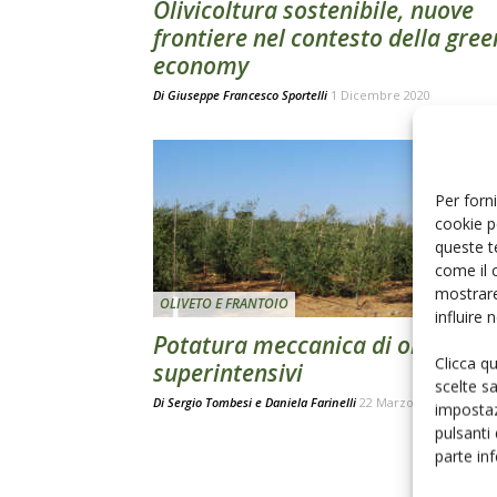
Olivicoltura sostenibile, nuove
frontiere nel contesto della gree
economy
Di
Giuseppe Francesco Sportelli
1 Dicembre 2020
Per forni
cookie p
queste t
come il 
mostrare
OLIVETO E FRANTOIO
influire
Potatura meccanica di oliveti
Clicca q
superintensivi
scelte s
Di
Sergio Tombesi
e
Daniela Farinelli
22 Marzo 2018
impostaz
pulsanti
parte in