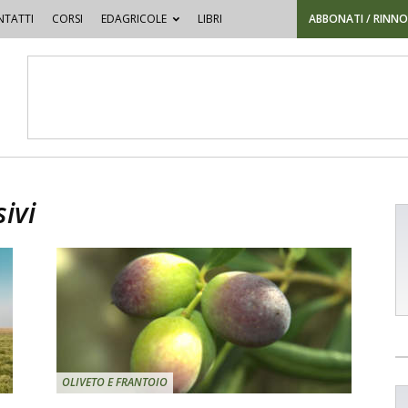
TATTI
CORSI
EDAGRICOLE
LIBRI
ABBONATI / RINN
sivi
OLIVETO E FRANTOIO