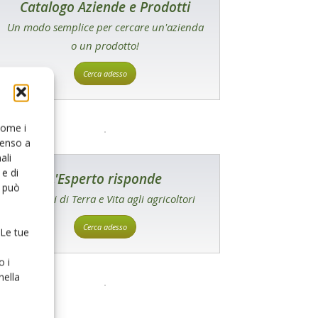
Catalogo Aziende e Prodotti
Un modo semplice per cercare un'azienda
o un prodotto!
Cerca adesso
 come i
senso a
ali
e di
L'Esperto risponde
o può
I consigli di Terra e Vita agli agricoltori
Cerca adesso
 Le tue
o i
nella