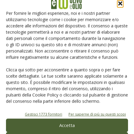
Iscriviti alle nostre newsletter
Per fornire le migliori esperienze, noi e i nostri partner
utilizziamo tecnologie come i cookie per memorizzare e/o
accedere alle informazioni del dispositivo. Il consenso a queste
tecnologie permetterà a noi e ai nostri partner di elaborare
dati personali come il comportamento durante la navigazione
o gli ID univoci su questo sito e di mostrare annunci (non)
personalizzati. Non acconsentire o ritirare il consenso può
influire negativamente su alcune caratteristiche e funzioni.
Clicca qui sotto per acconsentire a quanto sopra o per fare
scelte dettagliate. Le tue scelte saranno applicate solamente a
questo sito. È possibile modificare le impostazioni in qualsiasi
momento, compreso il ritiro del consenso, utilizzando i
pulsanti della Cookie Policy o cliccando sul pulsante di gestione
del consenso nella parte inferiore dello schermo.
© Tecniche Nuove Spa. Tutti i diritti riservati. Sede legale Via Eritrea 21 -
20157 Milano | Codice fiscale, Partita IVA e Iscrizione al Registro delle
imprese di Milano: 00753480151
Gestisci 1773 fornitori
Per saperne di più su questi scopi
Registrazione Tribunale di Milano n. 69 del 05/03/2014. Precedentemente
registrata presso il tribunale di Bologna n. 6776 del 04/03/1998
Accetta
ROC "Poste italiane Spa - sped. A.P. - DL 353/2003 conv. L. 46/2004, art. 1c.1: