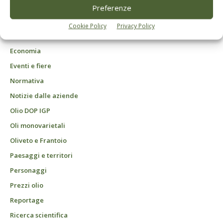
DCB Milano" Roc n. 24344 del 11 marzo 2014
Preferenze
Agrofarmaci – Difesa
Cookie Policy
Privacy Policy
Attualità
Economia
Eventi e fiere
Normativa
Notizie dalle aziende
Olio DOP IGP
Oli monovarietali
Oliveto e Frantoio
Paesaggi e territori
Personaggi
Prezzi olio
Reportage
Ricerca scientifica