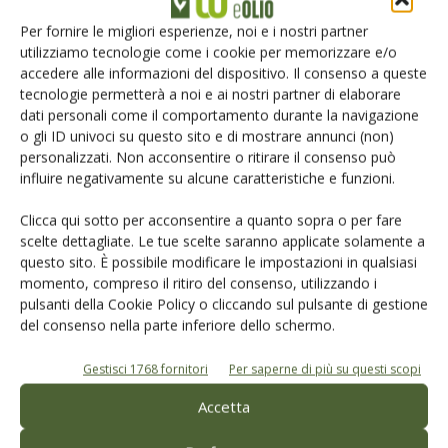
Iscriviti alle nostre newsletter
Per fornire le migliori esperienze, noi e i nostri partner
utilizziamo tecnologie come i cookie per memorizzare e/o
accedere alle informazioni del dispositivo. Il consenso a queste
tecnologie permetterà a noi e ai nostri partner di elaborare
dati personali come il comportamento durante la navigazione
o gli ID univoci su questo sito e di mostrare annunci (non)
personalizzati. Non acconsentire o ritirare il consenso può
influire negativamente su alcune caratteristiche e funzioni.
Clicca qui sotto per acconsentire a quanto sopra o per fare
scelte dettagliate. Le tue scelte saranno applicate solamente a
questo sito. È possibile modificare le impostazioni in qualsiasi
momento, compreso il ritiro del consenso, utilizzando i
pulsanti della Cookie Policy o cliccando sul pulsante di gestione
© Tecniche Nuove Spa. Tutti i diritti riservati. Sede legale Via Eritrea 21 -
del consenso nella parte inferiore dello schermo.
20157 Milano | Codice fiscale, Partita IVA e Iscrizione al Registro delle
imprese di Milano: 00753480151
Gestisci 1768 fornitori
Per saperne di più su questi scopi
Registrazione Tribunale di Milano n. 69 del 05/03/2014. Precedentemente
registrata presso il tribunale di Bologna n. 6776 del 04/03/1998
Accetta
ROC "Poste italiane Spa - sped. A.P. - DL 353/2003 conv. L. 46/2004, art. 1c.1:
DCB Milano" Roc n. 24344 del 11 marzo 2014