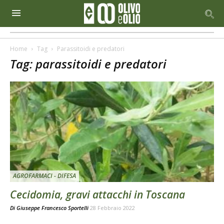
Home
Tag
Parassitoidi e predatori
Tag: parassitoidi e predatori
AGROFARMACI - DIFESA
Cecidomia, gravi attacchi in Toscana
Di
Giuseppe Francesco Sportelli
28 Febbraio 2022