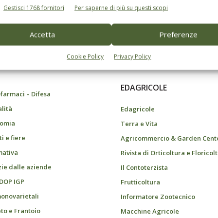
Gestisci 1768 fornitori
Per saperne di più su questi scopi
Accetta
Preferenze
do dell’agricoltura
Cookie Policy
Privacy Policy
EDAGRICOLE
farmaci – Difesa
alità
Edagricole
omia
Terra e Vita
i e fiere
Agricommercio & Garden Cent
ativa
Rivista di Orticoltura e Floricol
zie dalle aziende
Il Contoterzista
 DOP IGP
Frutticoltura
monovarietali
Informatore Zootecnico
eto e Frantoio
Macchine Agricole