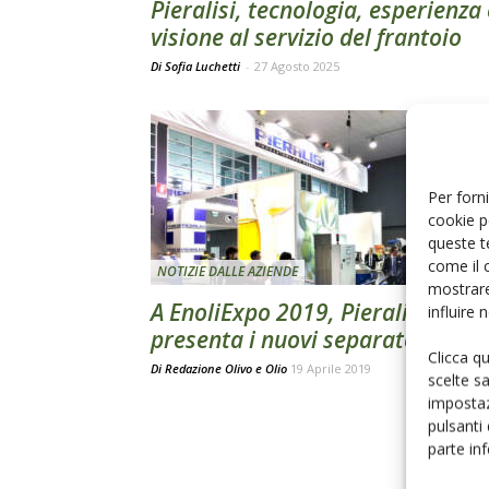
Pieralisi, tecnologia, esperienza 
visione al servizio del frantoio
Di Sofia Luchetti
-
27 Agosto 2025
Per forni
cookie p
queste t
come il 
NOTIZIE DALLE AZIENDE
mostrare
A EnoliExpo 2019, Pieralisi
influire
presenta i nuovi separatori
Clicca q
Di
Redazione Olivo e Olio
19 Aprile 2019
scelte s
impostaz
pulsanti
parte in