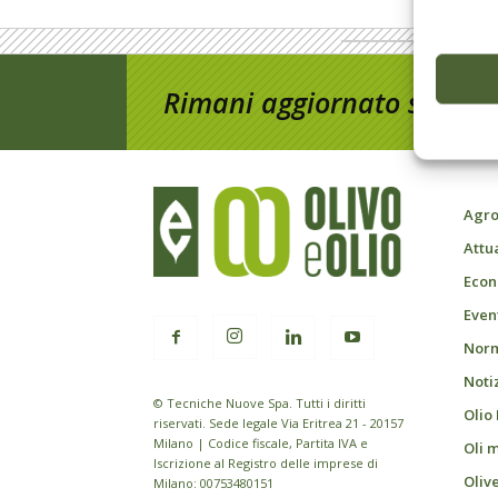
Rimani aggiornato sul mon
Agro
Attu
Econ
Event
Norm
Noti
© Tecniche Nuove Spa. Tutti i diritti
Olio
riservati. Sede legale Via Eritrea 21 - 20157
Milano | Codice fiscale, Partita IVA e
Oli 
Iscrizione al Registro delle imprese di
Oliv
Milano: 00753480151