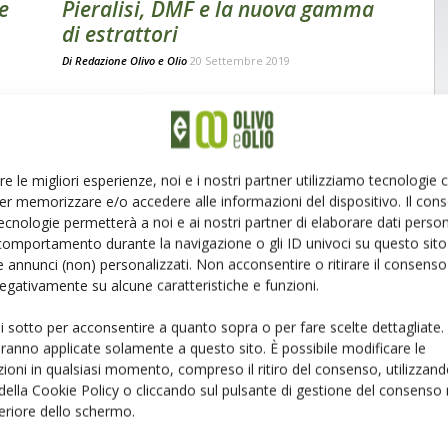
e
Pieralisi, DMF e la nuova gamma
di estrattori
Di
Redazione Olivo e Olio
20 Settembre 2019
re le migliori esperienze, noi e i nostri partner utilizziamo tecnologie
er memorizzare e/o accedere alle informazioni del dispositivo. Il con
ecnologie permetterà a noi e ai nostri partner di elaborare dati person
comportamento durante la navigazione o gli ID univoci su questo sito 
NOTIZIE DALLE AZIENDE
 annunci (non) personalizzati. Non acconsentire o ritirare il consens
Lavaggio delle olive con la
 negativamente su alcune caratteristiche e funzioni.
tecnologia Pieralisi
ui sotto per acconsentire a quanto sopra o per fare scelte dettagliate.
Di
Redazione Olivo e Olio
1 Ottobre 2018
aranno applicate solamente a questo sito. È possibile modificare le
ioni in qualsiasi momento, compreso il ritiro del consenso, utilizzand
 della Cookie Policy o cliccando sul pulsante di gestione del consenso 
feriore dello schermo.