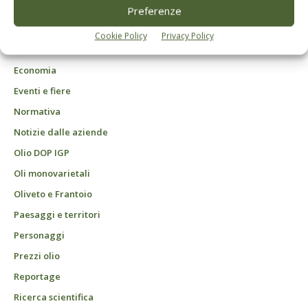
DCB Milano" Roc n. 24344 del 11 marzo 2014
Preferenze
Agrofarmaci – Difesa
Cookie Policy
Privacy Policy
Attualità
Economia
Eventi e fiere
Normativa
Notizie dalle aziende
Olio DOP IGP
Oli monovarietali
Oliveto e Frantoio
Paesaggi e territori
Personaggi
Prezzi olio
Reportage
Ricerca scientifica