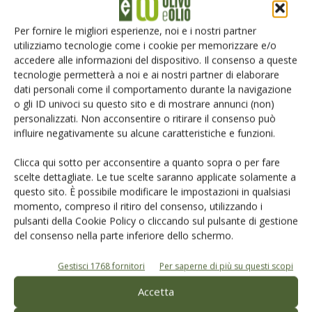
Iscriviti alle nostre newsletter
Per fornire le migliori esperienze, noi e i nostri partner
utilizziamo tecnologie come i cookie per memorizzare e/o
accedere alle informazioni del dispositivo. Il consenso a queste
tecnologie permetterà a noi e ai nostri partner di elaborare
dati personali come il comportamento durante la navigazione
o gli ID univoci su questo sito e di mostrare annunci (non)
personalizzati. Non acconsentire o ritirare il consenso può
influire negativamente su alcune caratteristiche e funzioni.
Clicca qui sotto per acconsentire a quanto sopra o per fare
scelte dettagliate. Le tue scelte saranno applicate solamente a
questo sito. È possibile modificare le impostazioni in qualsiasi
momento, compreso il ritiro del consenso, utilizzando i
pulsanti della Cookie Policy o cliccando sul pulsante di gestione
del consenso nella parte inferiore dello schermo.
© Tecniche Nuove Spa. Tutti i diritti riservati. Sede legale Via Eritrea 21 -
20157 Milano | Codice fiscale, Partita IVA e Iscrizione al Registro delle
imprese di Milano: 00753480151
Gestisci 1768 fornitori
Per saperne di più su questi scopi
Registrazione Tribunale di Milano n. 69 del 05/03/2014. Precedentemente
registrata presso il tribunale di Bologna n. 6776 del 04/03/1998
Accetta
ROC "Poste italiane Spa - sped. A.P. - DL 353/2003 conv. L. 46/2004, art. 1c.1: