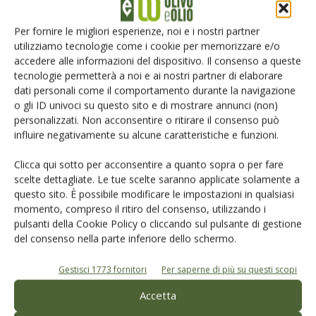
Iscriviti alle nostre newsletter
Per fornire le migliori esperienze, noi e i nostri partner
utilizziamo tecnologie come i cookie per memorizzare e/o
accedere alle informazioni del dispositivo. Il consenso a queste
tecnologie permetterà a noi e ai nostri partner di elaborare
dati personali come il comportamento durante la navigazione
o gli ID univoci su questo sito e di mostrare annunci (non)
personalizzati. Non acconsentire o ritirare il consenso può
influire negativamente su alcune caratteristiche e funzioni.
Clicca qui sotto per acconsentire a quanto sopra o per fare
scelte dettagliate. Le tue scelte saranno applicate solamente a
questo sito. È possibile modificare le impostazioni in qualsiasi
momento, compreso il ritiro del consenso, utilizzando i
pulsanti della Cookie Policy o cliccando sul pulsante di gestione
del consenso nella parte inferiore dello schermo.
© Tecniche Nuove Spa. Tutti i diritti riservati. Sede legale Via Eritrea 21 -
20157 Milano | Codice fiscale, Partita IVA e Iscrizione al Registro delle
imprese di Milano: 00753480151
Gestisci 1773 fornitori
Per saperne di più su questi scopi
Registrazione Tribunale di Milano n. 69 del 05/03/2014. Precedentemente
registrata presso il tribunale di Bologna n. 6776 del 04/03/1998
Accetta
ROC "Poste italiane Spa - sped. A.P. - DL 353/2003 conv. L. 46/2004, art. 1c.1: