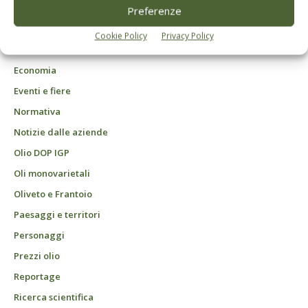
DCB Milano" Roc n. 24344 del 11 marzo 2014
Preferenze
Agrofarmaci – Difesa
Cookie Policy
Privacy Policy
Attualità
Economia
Eventi e fiere
Normativa
Notizie dalle aziende
Olio DOP IGP
Oli monovarietali
Oliveto e Frantoio
Paesaggi e territori
Personaggi
Prezzi olio
Reportage
Ricerca scientifica