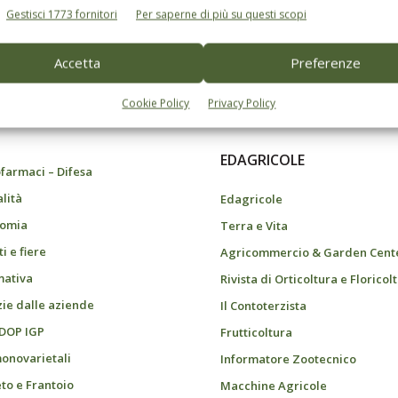
Gestisci 1773 fornitori
Per saperne di più su questi scopi
Accetta
Preferenze
do dell’agricoltura
Cookie Policy
Privacy Policy
EDAGRICOLE
farmaci – Difesa
alità
Edagricole
omia
Terra e Vita
i e fiere
Agricommercio & Garden Cent
ativa
Rivista di Orticoltura e Floricol
zie dalle aziende
Il Contoterzista
 DOP IGP
Frutticoltura
monovarietali
Informatore Zootecnico
eto e Frantoio
Macchine Agricole