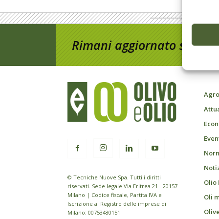
Rimani aggiornato sul mon
Agro
Attu
Econ
Event
Norm
Noti
© Tecniche Nuove Spa. Tutti i diritti
Olio
riservati. Sede legale Via Eritrea 21 - 20157
Milano | Codice fiscale, Partita IVA e
Oli 
Iscrizione al Registro delle imprese di
Oliv
Milano: 00753480151