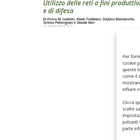
Utilizzo delle reti a fini produttiv
e di difesa
Di Enrico M. Lodolini, Paolo Trobbiani, Stefano Bastianutto,
Serena Polverigiani e Davide Neri
-
15 Settembre 2017
Per forni
cookie p
queste t
come il 
mostrare
influire
Clicca q
scelte s
impostaz
pulsanti
parte in