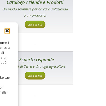
Catalogo Aziende e Prodotti
Un modo semplice per cercare un'azienda
o un prodotto!
Cerca adesso
 come i
senso a
ali
e di
L'Esperto risponde
o può
I consigli di Terra e Vita agli agricoltori
Cerca adesso
 Le tue
o i
nella