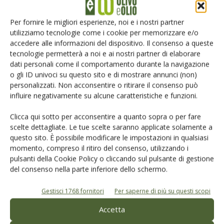
Iscriviti alle nostre newsletter
Per fornire le migliori esperienze, noi e i nostri partner
utilizziamo tecnologie come i cookie per memorizzare e/o
accedere alle informazioni del dispositivo. Il consenso a queste
tecnologie permetterà a noi e ai nostri partner di elaborare
dati personali come il comportamento durante la navigazione
o gli ID univoci su questo sito e di mostrare annunci (non)
personalizzati. Non acconsentire o ritirare il consenso può
influire negativamente su alcune caratteristiche e funzioni.
Clicca qui sotto per acconsentire a quanto sopra o per fare
scelte dettagliate. Le tue scelte saranno applicate solamente a
questo sito. È possibile modificare le impostazioni in qualsiasi
momento, compreso il ritiro del consenso, utilizzando i
pulsanti della Cookie Policy o cliccando sul pulsante di gestione
del consenso nella parte inferiore dello schermo.
© Tecniche Nuove Spa. Tutti i diritti riservati. Sede legale Via Eritrea 21 -
20157 Milano | Codice fiscale, Partita IVA e Iscrizione al Registro delle
imprese di Milano: 00753480151
Gestisci 1768 fornitori
Per saperne di più su questi scopi
Registrazione Tribunale di Milano n. 69 del 05/03/2014. Precedentemente
registrata presso il tribunale di Bologna n. 6776 del 04/03/1998
Accetta
ROC "Poste italiane Spa - sped. A.P. - DL 353/2003 conv. L. 46/2004, art. 1c.1: