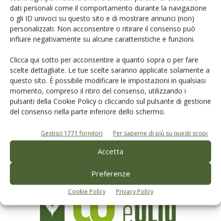
dati personali come il comportamento durante la navigazione
o gli ID univoci su questo sito e di mostrare annunci (non)
personalizzati. Non acconsentire o ritirare il consenso può
influire negativamente su alcune caratteristiche e funzioni.
Clicca qui sotto per acconsentire a quanto sopra o per fare
scelte dettagliate. Le tue scelte saranno applicate solamente a
Rimani aggiornato sul mondo
questo sito. È possibile modificare le impostazioni in qualsiasi
momento, compreso il ritiro del consenso, utilizzando i
dell’agricoltura
pulsanti della Cookie Policy o cliccando sul pulsante di gestione
del consenso nella parte inferiore dello schermo.
Iscriviti alle nostre newsletter
Gestisci 1771 fornitori
Per saperne di più su questi scopi
Accetta
Preferenze
Cookie Policy
Privacy Policy