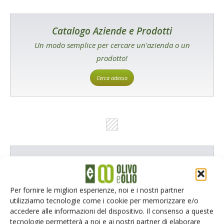
Catalogo Aziende e Prodotti
Un modo semplice per cercare un'azienda o un
prodotto!
Cerca adesso
L'Esperto risponde
I consigli di Terra e Vita agli agricoltori
Per fornire le migliori esperienze, noi e i nostri partner
Cerca adesso
utilizziamo tecnologie come i cookie per memorizzare e/o
accedere alle informazioni del dispositivo. Il consenso a queste
tecnologie permetterà a noi e ai nostri partner di elaborare