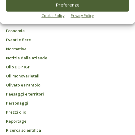
DCB Milano" Roc n. 24344 del 11 marzo 2014
Preferenze
Agrofarmaci – Difesa
Cookie Policy
Privacy Policy
Attualità
Economia
Eventi e fiere
Normativa
Notizie dalle aziende
Olio DOP IGP
Oli monovarietali
Oliveto e Frantoio
Paesaggi e territori
Personaggi
Prezzi olio
Reportage
Ricerca scientifica