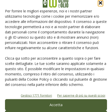
Iscriviti alle nostre newsletter
Per fornire le migliori esperienze, noi e i nostri partner
utilizziamo tecnologie come i cookie per memorizzare e/o
accedere alle informazioni del dispositivo. Il consenso a queste
tecnologie permetterà a noi e ai nostri partner di elaborare
dati personali come il comportamento durante la navigazione
o gli ID univoci su questo sito e di mostrare annunci (non)
personalizzati. Non acconsentire o ritirare il consenso può
influire negativamente su alcune caratteristiche e funzioni.
Clicca qui sotto per acconsentire a quanto sopra o per fare
scelte dettagliate. Le tue scelte saranno applicate solamente a
questo sito. È possibile modificare le impostazioni in qualsiasi
momento, compreso il ritiro del consenso, utilizzando i
pulsanti della Cookie Policy o cliccando sul pulsante di gestione
del consenso nella parte inferiore dello schermo.
© Tecniche Nuove Spa. Tutti i diritti riservati. Sede legale Via Eritrea 21 -
20157 Milano | Codice fiscale, Partita IVA e Iscrizione al Registro delle
imprese di Milano: 00753480151
Gestisci 1771 fornitori
Per saperne di più su questi scopi
Registrazione Tribunale di Milano n. 69 del 05/03/2014. Precedentemente
registrata presso il tribunale di Bologna n. 6776 del 04/03/1998
Accetta
ROC "Poste italiane Spa - sped. A.P. - DL 353/2003 conv. L. 46/2004, art. 1c.1: