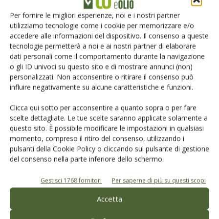
Iscriviti alle nostre newsletter
Per fornire le migliori esperienze, noi e i nostri partner
utilizziamo tecnologie come i cookie per memorizzare e/o
accedere alle informazioni del dispositivo. Il consenso a queste
tecnologie permetterà a noi e ai nostri partner di elaborare
dati personali come il comportamento durante la navigazione
o gli ID univoci su questo sito e di mostrare annunci (non)
personalizzati. Non acconsentire o ritirare il consenso può
influire negativamente su alcune caratteristiche e funzioni.
Clicca qui sotto per acconsentire a quanto sopra o per fare
scelte dettagliate. Le tue scelte saranno applicate solamente a
questo sito. È possibile modificare le impostazioni in qualsiasi
momento, compreso il ritiro del consenso, utilizzando i
pulsanti della Cookie Policy o cliccando sul pulsante di gestione
© Tecniche Nuove Spa. Tutti i diritti riservati. Sede legale Via Eritrea 21 -
del consenso nella parte inferiore dello schermo.
20157 Milano | Codice fiscale, Partita IVA e Iscrizione al Registro delle
imprese di Milano: 00753480151
Gestisci 1768 fornitori
Per saperne di più su questi scopi
Registrazione Tribunale di Milano n. 69 del 05/03/2014. Precedentemente
registrata presso il tribunale di Bologna n. 6776 del 04/03/1998
Accetta
ROC "Poste italiane Spa - sped. A.P. - DL 353/2003 conv. L. 46/2004, art. 1c.1:
DCB Milano" Roc n. 24344 del 11 marzo 2014